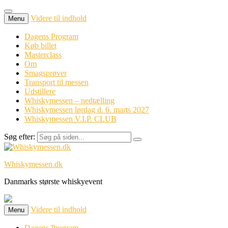
Videre til indhold
Menu
Dagens Program
Køb billet
Masterclass
Om
Smagsprøver
Transport til messen
Udstillere
Whiskymessen – nedtælling
Whiskymessen lørdag d. 6. marts 2027
Whiskymessen V.I.P. CLUB
Søg efter:
Whiskymessen.dk
Danmarks største whiskyevent
Videre til indhold
Menu
Dagens Program