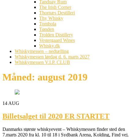
Tanduay Rum
The Irish Corner
Thornæs Destilleri
Thy Whisky
Tombola
Tønden
Trolden Distillery
Vestergaard Wines
Whisky.dk
Whiskymessen – nedtælling
Whiskymessen lørdag d. 6. marts 2027
Whiskymessen V.I.P. CLUB
Måned:
august 2019
14
AUG
Billetsalget til 2020 ER STARTET
Danmarks største whiskyevent – Whiskymessen finder sted den
7.marts 2020 fra kl. 10 til 18 i Sydbank Arena, Kolding, Find vej.