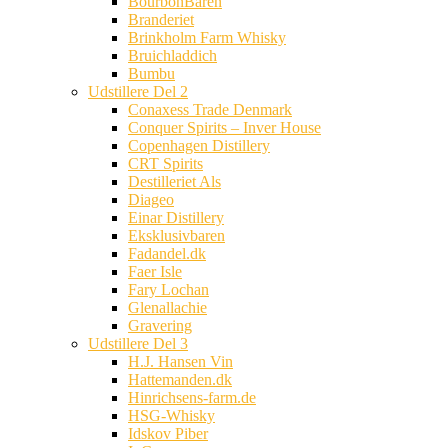
BourbonBaren
Branderiet
Brinkholm Farm Whisky
Bruichladdich
Bumbu
Udstillere Del 2
Conaxess Trade Denmark
Conquer Spirits – Inver House
Copenhagen Distillery
CRT Spirits
Destilleriet Als
Diageo
Einar Distillery
Eksklusivbaren
Fadandel.dk
Faer Isle
Fary Lochan
Glenallachie
Gravering
Udstillere Del 3
H.J. Hansen Vin
Hattemanden.dk
Hinrichsens-farm.de
HSG-Whisky
Idskov Piber