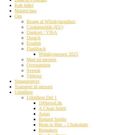
Køb billet
Masterclass
Om
Besøg af Whiskykendiser
Cookiepolitik (EU)
Dankort / VISA
Deutch
English
Flashback
Whiskymessen 2025
Mad på messen
Overnatning
Svensk
Videoer
Smagsprøver
Transport til messen
Udstillere
Udstillere Del 1
100proof.dk
A Clean Spirit
Arran
Bastard Spirits
Bean to Bite – Chokolade
Bemakers