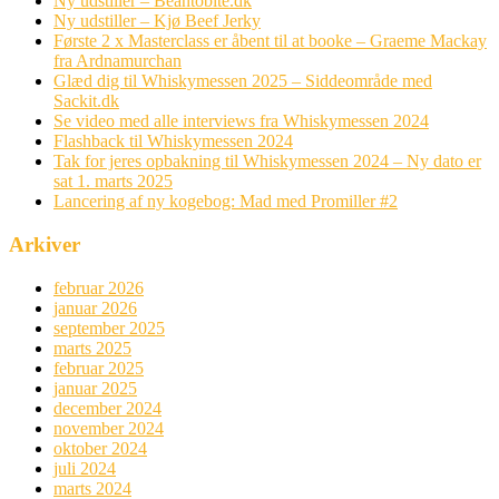
Ny udstiller – Beantobite.dk
Ny udstiller – Kjø Beef Jerky
Første 2 x Masterclass er åbent til at booke – Graeme Mackay
fra Ardnamurchan
Glæd dig til Whiskymessen 2025 – Siddeområde med
Sackit.dk
Se video med alle interviews fra Whiskymessen 2024
Flashback til Whiskymessen 2024
Tak for jeres opbakning til Whiskymessen 2024 – Ny dato er
sat 1. marts 2025
Lancering af ny kogebog: Mad med Promiller #2
Arkiver
februar 2026
januar 2026
september 2025
marts 2025
februar 2025
januar 2025
december 2024
november 2024
oktober 2024
juli 2024
marts 2024