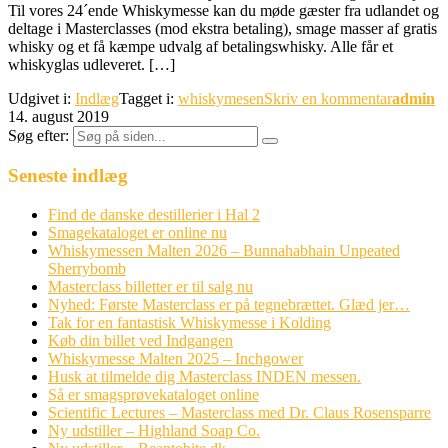
Til vores 24´ende Whiskymesse kan du møde gæster fra udlandet og
deltage i Masterclasses (mod ekstra betaling), smage masser af gratis
whisky og et få kæmpe udvalg af betalingswhisky. Alle får et
whiskyglas udleveret. […]
Udgivet i:
Indlæg
Tagget i:
whiskymesen
Skriv en kommentar
admin
14. august 2019
Søg efter:
Seneste indlæg
Find de danske destillerier i Hal 2
Smagekataloget er online nu
Whiskymessen Malten 2026 – Bunnahabhain Unpeated
Sherrybomb
Masterclass billetter er til salg nu
Nyhed: Første Masterclass er på tegnebrættet. Glæd jer…
Tak for en fantastisk Whiskymesse i Kolding
Køb din billet ved Indgangen
Whiskymesse Malten 2025 – Inchgower
Husk at tilmelde dig Masterclass INDEN messen.
Så er smagsprøvekataloget online
Scientific Lectures – Masterclass med Dr. Claus Rosensparre
Ny udstiller – Highland Soap Co.