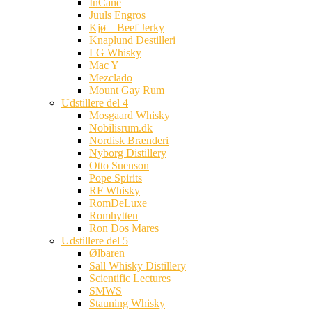
InCane
Juuls Engros
Kjø – Beef Jerky
Knaplund Destilleri
LG Whisky
Mac Y
Mezclado
Mount Gay Rum
Udstillere del 4
Mosgaard Whisky
Nobilisrum.dk
Nordisk Brænderi
Nyborg Distillery
Otto Suenson
Pope Spirits
RF Whisky
RomDeLuxe
Romhytten
Ron Dos Mares
Udstillere del 5
Ølbaren
Sall Whisky Distillery
Scientific Lectures
SMWS
Stauning Whisky