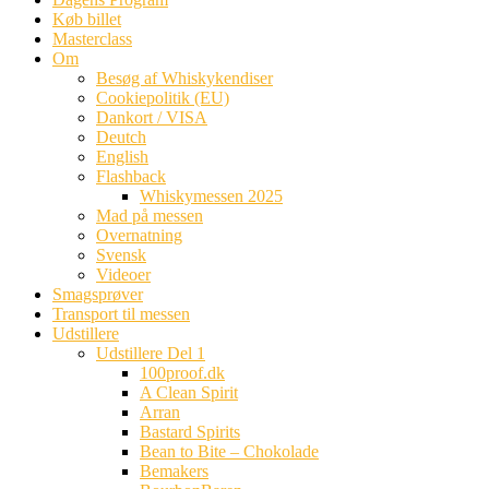
Køb billet
Masterclass
Om
Besøg af Whiskykendiser
Cookiepolitik (EU)
Dankort / VISA
Deutch
English
Flashback
Whiskymessen 2025
Mad på messen
Overnatning
Svensk
Videoer
Smagsprøver
Transport til messen
Udstillere
Udstillere Del 1
100proof.dk
A Clean Spirit
Arran
Bastard Spirits
Bean to Bite – Chokolade
Bemakers