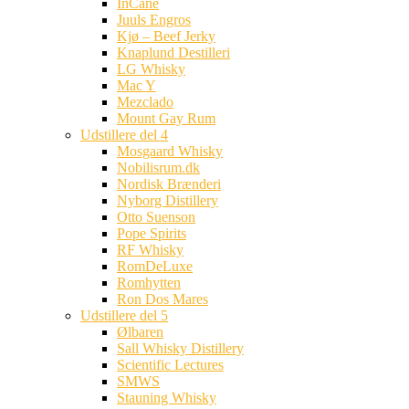
InCane
Juuls Engros
Kjø – Beef Jerky
Knaplund Destilleri
LG Whisky
Mac Y
Mezclado
Mount Gay Rum
Udstillere del 4
Mosgaard Whisky
Nobilisrum.dk
Nordisk Brænderi
Nyborg Distillery
Otto Suenson
Pope Spirits
RF Whisky
RomDeLuxe
Romhytten
Ron Dos Mares
Udstillere del 5
Ølbaren
Sall Whisky Distillery
Scientific Lectures
SMWS
Stauning Whisky