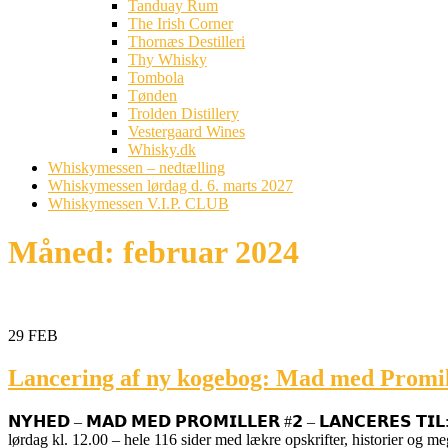
Tanduay Rum
The Irish Corner
Thornæs Destilleri
Thy Whisky
Tombola
Tønden
Trolden Distillery
Vestergaard Wines
Whisky.dk
Whiskymessen – nedtælling
Whiskymessen lørdag d. 6. marts 2027
Whiskymessen V.I.P. CLUB
Måned:
februar 2024
29
FEB
Lancering af ny kogebog: Mad med Promil
𝗡𝗬𝗛𝗘𝗗 – 𝗠𝗔𝗗 𝗠𝗘𝗗 𝗣𝗥𝗢𝗠𝗜𝗟𝗟𝗘𝗥 #𝟮 – 𝗟𝗔𝗡𝗖𝗘𝗥𝗘𝗦 
lørdag kl. 12.00 – hele 116 sider med lækre opskrifter, historier og 