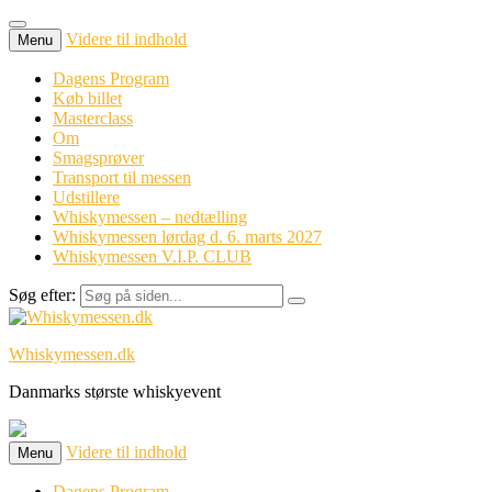
Videre til indhold
Menu
Dagens Program
Køb billet
Masterclass
Om
Smagsprøver
Transport til messen
Udstillere
Whiskymessen – nedtælling
Whiskymessen lørdag d. 6. marts 2027
Whiskymessen V.I.P. CLUB
Søg efter:
Whiskymessen.dk
Danmarks største whiskyevent
Videre til indhold
Menu
Dagens Program