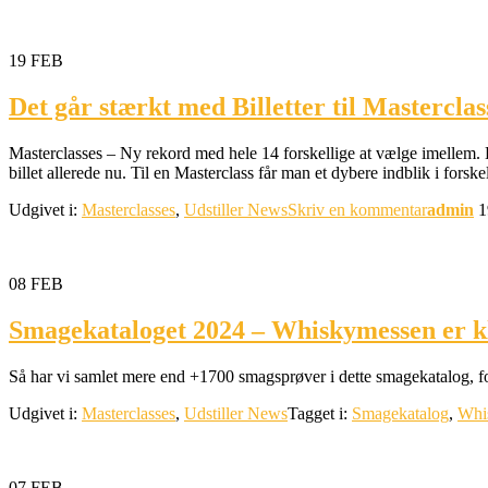
19
FEB
Det går stærkt med Billetter til Masterclas
Masterclasses – Ny rekord med hele 14 forskellige at vælge imellem. Det 
billet allerede nu. Til en Masterclass får man et dybere indblik i forsk
Udgivet i:
Masterclasses
,
Udstiller News
Skriv en kommentar
admin
1
08
FEB
Smagekataloget 2024 – Whiskymessen er kl
Så har vi samlet mere end +1700 smagsprøver i dette smagekatalog, fo
Udgivet i:
Masterclasses
,
Udstiller News
Tagget i:
Smagekatalog
,
Whi
07
FEB