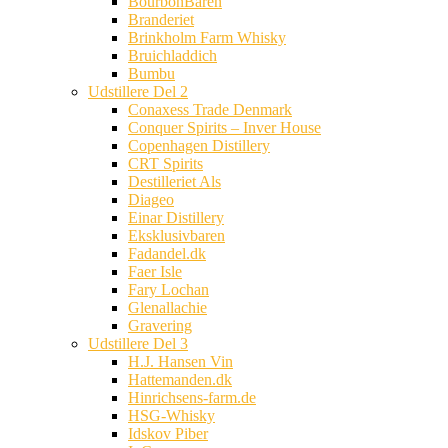
BourbonBaren
Branderiet
Brinkholm Farm Whisky
Bruichladdich
Bumbu
Udstillere Del 2
Conaxess Trade Denmark
Conquer Spirits – Inver House
Copenhagen Distillery
CRT Spirits
Destilleriet Als
Diageo
Einar Distillery
Eksklusivbaren
Fadandel.dk
Faer Isle
Fary Lochan
Glenallachie
Gravering
Udstillere Del 3
H.J. Hansen Vin
Hattemanden.dk
Hinrichsens-farm.de
HSG-Whisky
Idskov Piber