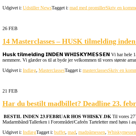
Udgivet i:
Udstiller News
Tagget i:
mad med promiller
Skriv en komme
26
FEB
14 Masterclasses – HUSK tilmelding inden
𝗛𝘂𝘀𝗸 𝘁𝗶𝗹𝗺𝗲𝗹𝗱𝗶𝗻𝗴 𝗜𝗡𝗗𝗘𝗡 𝗪𝗛𝗜𝗦𝗞𝗬𝗠𝗘𝗦𝗦𝗘𝗡 Vi h
nemmere. Vi glæder os til at byde jer velkommen til vores største ar
Udgivet i:
Indlæg
,
Masterclasses
Tagget i:
masterclasses
Skriv en kom
21
FEB
Har du bestilt madbillet? Deadline 23. feb
𝐁𝐄𝐒𝐓𝐈𝐋 𝐈𝐍𝐃𝐄𝐍 𝟐𝟑.𝐅𝐄𝐁𝐑𝐔𝐀𝐑 𝐇𝐎𝐒 𝐖𝐇𝐈𝐒𝐊𝐘.𝐃𝐊 Til v
Madarmbånd/Tallerken i Forområdet/Cafeén Tarteletter med høns i asp
Udgivet i:
Indlæg
Tagget i:
buffet
,
mad
,
madpåmessen
,
Whiskymesse