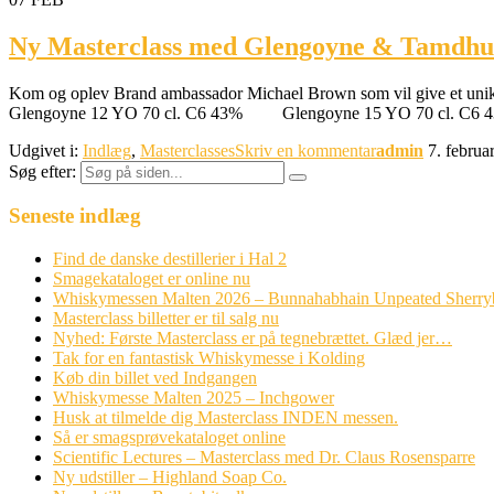
Ny Masterclass med Glengoyne & Tamdhu
Kom og oplev Brand ambassador Michael Brown som vil give et unikt in
Glengoyne 12 YO 70 cl. C6 43% Glengoyne 15 YO 70 cl. C6 
Udgivet i:
Indlæg
,
Masterclasses
Skriv en kommentar
admin
7. februa
Søg efter:
Seneste indlæg
Find de danske destillerier i Hal 2
Smagekataloget er online nu
Whiskymessen Malten 2026 – Bunnahabhain Unpeated Sherr
Masterclass billetter er til salg nu
Nyhed: Første Masterclass er på tegnebrættet. Glæd jer…
Tak for en fantastisk Whiskymesse i Kolding
Køb din billet ved Indgangen
Whiskymesse Malten 2025 – Inchgower
Husk at tilmelde dig Masterclass INDEN messen.
Så er smagsprøvekataloget online
Scientific Lectures – Masterclass med Dr. Claus Rosensparre
Ny udstiller – Highland Soap Co.