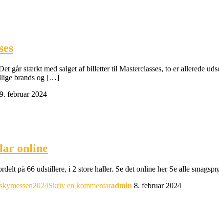
ses
går stærkt med salget af billetter til Masterclasses, to er allerede udso
ellige brands og […]
9. februar 2024
ar online
rdelt på 66 udstillere, i 2 store haller. Se det online her Se alle s
skymessen2024
Skriv en kommentar
admin
8. februar 2024