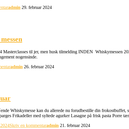
ntar
admin
29. februar 2024
 messen
ar hele 14 Masterclasses til jer, men husk tilmelding INDEN Whiskymesse
rangement nogensinde.
mentar
admin
26. februar 2024
ruar
ores 27´ende Whiskymesse kan du allerede nu forudbestille din frokostbuffet, 
arges Frikadeller med syltede agurker Lasagne på frisk pasta Porre tæ
n2024
Skriv en kommentar
admin
21. februar 2024