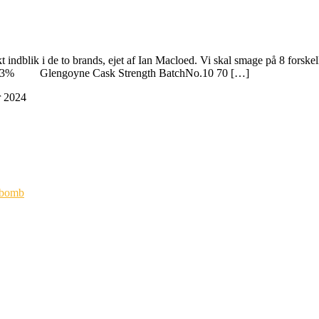
dblik i de to brands, ejet af Ian Macloed. Vi skal smage på 8 forskel
43% Glengoyne Cask Strength BatchNo.10 70 […]
r 2024
ybomb