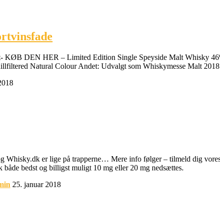
rtvinsfade
 HER – Limited Edition Single Speyside Malt Whisky 46% Destil
filtered Natural Colour Andet: Udvalgt som Whiskymesse Malt 2018 70 
 2018
isky.dk er lige på trapperne… Mere info følger – tilmeld dig vores ny
dk både bedst og billigst muligt 10 mg eller 20 mg nedsættes.
min
25. januar 2018