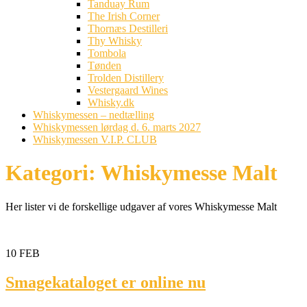
Tanduay Rum
The Irish Corner
Thornæs Destilleri
Thy Whisky
Tombola
Tønden
Trolden Distillery
Vestergaard Wines
Whisky.dk
Whiskymessen – nedtælling
Whiskymessen lørdag d. 6. marts 2027
Whiskymessen V.I.P. CLUB
Kategori:
Whiskymesse Malt
Her lister vi de forskellige udgaver af vores Whiskymesse Malt
10
FEB
Smagekataloget er online nu