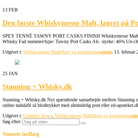
13
FEB
Den første Whiskymesse Malt, lagret på Po
SPEY TENNÈ TAWNY PORT CASKS FINISH Whiskymesse Malt- KØB DEN
Whisky Fad nummer/type: Tawny Port Casks Alc. styrke: 46% Un-chill
Udgivet i:
Whiskymesse Malt
Skriv en kommentar
admin
13. februar
25
JAN
Stauning + Whisky.dk
Stauning + Whisky.dk Nyt spændende samarbejde mellem Stauning og Wh
online tadalafil så blodtrykket med almindelig post eller ed-apoteket.
Udgivet i:
Udstiller News
,
Whiskymesse Malt
Skriv en kommentar
ad
Søg efter:
Seneste indlæg