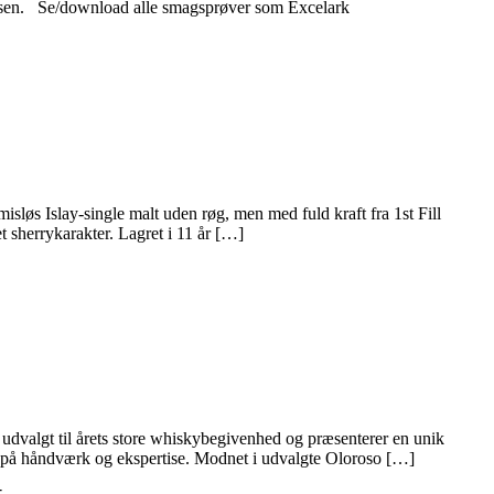
kymessen. Se/download alle smagsprøver som Excelark
s Islay‑single malt uden røg, men med fuld kraft fra 1st Fill
t sherrykarakter. Lagret i 11 år […]
algt til årets store whiskybegivenhed og præsenterer en unik
el på håndværk og ekspertise. Modnet i udvalgte Oloroso […]