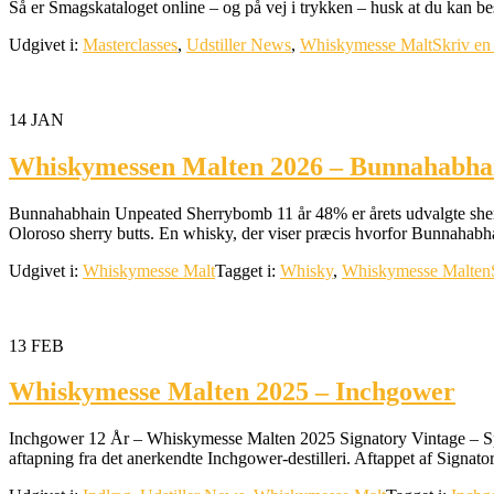
Så er Smagskataloget online – og på vej i trykken – husk at du kan 
Udgivet i:
Masterclasses
,
Udstiller News
,
Whiskymesse Malt
Skriv e
14
JAN
Whiskymessen Malten 2026 – Bunnahabha
Bunnahabhain Unpeated Sherrybomb 11 år 48% er årets udvalgte sherr
Oloroso sherry butts. En whisky, der viser præcis hvorfor Bunnahabhain
Udgivet i:
Whiskymesse Malt
Tagget i:
Whisky
,
Whiskymesse Malten
13
FEB
Whiskymesse Malten 2025 – Inchgower
Inchgower 12 År – Whiskymesse Malten 2025 Signatory Vintage – Spe
aftapning fra det anerkendte Inchgower-destilleri. Aftappet af Signa