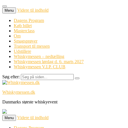
Videre til indhold
Menu
Dagens Program
Køb billet
Masterclass
Om
Smagsprøver
Transport til messen
Udstillere
Whiskymessen – nedtælling
Whiskymessen lørdag d. 6. marts 2027
Whiskymessen V.I.P. CLUB
Søg efter:
Whiskymessen.dk
Danmarks største whiskyevent
Videre til indhold
Menu
Dagens Program