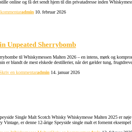
bestille online og få det sendt hjem til din privatadresse inden Whis
n kommentar
admin
10. februar 2026
in Unpeated Sherrybomb
ybombe til Whiskymessen Malten 2026 – en intens, mørk og kompromislø
 er blandt de mest elskede destillerier, når det gælder tung, frugtdreve
Skriv en kommentar
admin
14. januar 2026
yside Single Malt Scotch Whisky Whiskymesse Malten 2025 er nøje udv
tory Vintage, er denne 12-årige Speyside single malt et fornemt eksemp