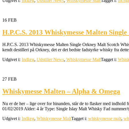
Udgivet i:
Indlæg
,
Udstiller News
,
Whiskymesse Malt
Tagget i:
Inchg
16
FEB
H.P.C.S. 2013 Whiskymesse Malten Singl
H.P.C.S. 2013 Whiskymesse Malten Single Orkney Malt Scotch Whisky 5
kendt destilleri på Orkney, det er det bedste fadstyrke whisky fra dett
Udgivet i:
Indlæg
,
Udstiller News
,
Whiskymesse Malt
Tagget i:
Whisk
27
FEB
Whiskymesse Malten – Alpha & Omega
Nu er de her – lige over for hinanden, står de to flasker med indhol
01/02/2019 Alder: 4 år Type: Single Islay Malt Whisky Fad nummer/t
Udgivet i:
Indlæg
,
Whiskymesse Malt
Tagget i:
whiskymesse malt
,
wh