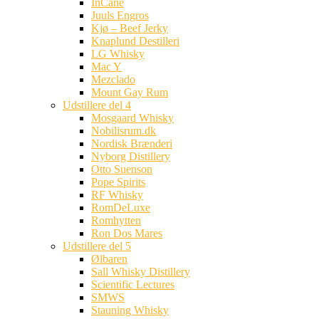
InCane
Juuls Engros
Kjø – Beef Jerky
Knaplund Destilleri
LG Whisky
Mac Y
Mezclado
Mount Gay Rum
Udstillere del 4
Mosgaard Whisky
Nobilisrum.dk
Nordisk Brænderi
Nyborg Distillery
Otto Suenson
Pope Spirits
RF Whisky
RomDeLuxe
Romhytten
Ron Dos Mares
Udstillere del 5
Ølbaren
Sall Whisky Distillery
Scientific Lectures
SMWS
Stauning Whisky