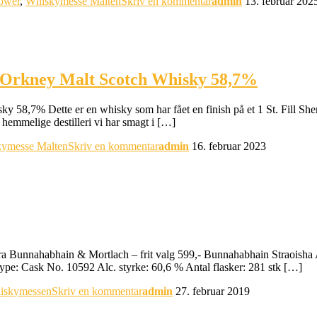
ower
,
Whiskymesse Malten
Skriv en kommentar
admin
13. februar 202
e Orkney Malt Scotch Whisky 58,7%
8,7% Dette er en whisky som har fået en finish på et 1 St. Fill Sherr
e hemmelige destilleri vi har smagt i […]
ymesse Malten
Skriv en kommentar
admin
16. februar 2023
d fra Bunnahabhain & Mortlach – frit valg 599,- Bunnahabhain Straoisha
ype: Cask No. 10592 Alc. styrke: 60,6 % Antal flasker: 281 stk […]
iskymessen
Skriv en kommentar
admin
27. februar 2019