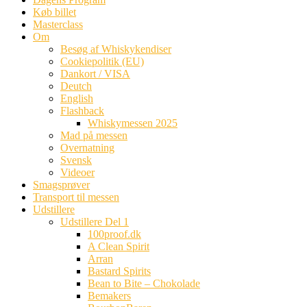
Køb billet
Masterclass
Om
Besøg af Whiskykendiser
Cookiepolitik (EU)
Dankort / VISA
Deutch
English
Flashback
Whiskymessen 2025
Mad på messen
Overnatning
Svensk
Videoer
Smagsprøver
Transport til messen
Udstillere
Udstillere Del 1
100proof.dk
A Clean Spirit
Arran
Bastard Spirits
Bean to Bite – Chokolade
Bemakers