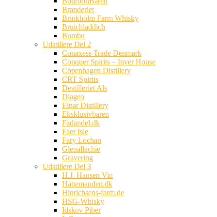
BourbonBaren
Branderiet
Brinkholm Farm Whisky
Bruichladdich
Bumbu
Udstillere Del 2
Conaxess Trade Denmark
Conquer Spirits – Inver House
Copenhagen Distillery
CRT Spirits
Destilleriet Als
Diageo
Einar Distillery
Eksklusivbaren
Fadandel.dk
Faer Isle
Fary Lochan
Glenallachie
Gravering
Udstillere Del 3
H.J. Hansen Vin
Hattemanden.dk
Hinrichsens-farm.de
HSG-Whisky
Idskov Piber