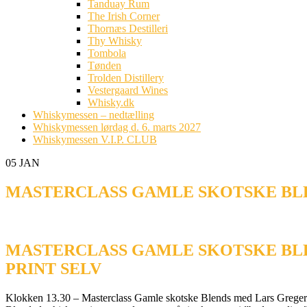
Tanduay Rum
The Irish Corner
Thornæs Destilleri
Thy Whisky
Tombola
Tønden
Trolden Distillery
Vestergaard Wines
Whisky.dk
Whiskymessen – nedtælling
Whiskymessen lørdag d. 6. marts 2027
Whiskymessen V.I.P. CLUB
05
JAN
MASTERCLASS GAMLE SKOTSKE BLE
MASTERCLASS GAMLE SKOTSKE BLEN
PRINT SELV
Klokken 13.30 – Masterclass Gamle skotske Blends med Lars Greg