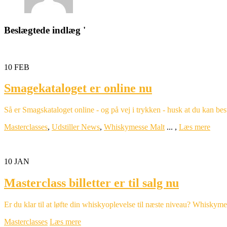
Beslægtede indlæg '
10
FEB
Smagekataloget er online nu
Så er Smagskataloget online - og på vej i trykken - husk at du kan besti
Masterclasses
,
Udstiller News
,
Whiskymesse Malt
...
,
Læs mere
10
JAN
Masterclass billetter er til salg nu
Er du klar til at løfte din whiskyoplevelse til næste niveau? Whis
Masterclasses
Læs mere