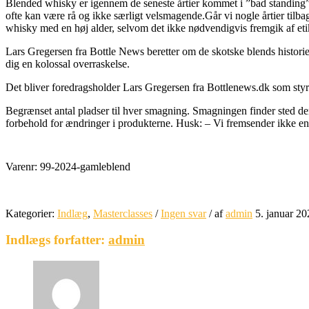
Blended whisky er igennem de seneste årtier kommet i ”bad standing”
ofte kan være rå og ikke særligt velsmagende.Går vi nogle årtier til
whisky med en høj alder, selvom det ikke nødvendigvis fremgik af eti
Lars Gregersen fra Bottle News beretter om de skotske blends historie
dig en kolossal overraskelse.
Det bliver foredragsholder Lars Gregersen fra Bottlenews.dk som styr
Begrænset antal pladser til hver smagning. Smagningen finder sted de
forbehold for ændringer i produkterne. Husk: – Vi fremsender ikke en
Varenr:
99-2024-gamleblend
Kategorier:
Indlæg
,
Masterclasses
/
Ingen svar
/
af
admin
5. januar 20
Indlægs forfatter:
admin