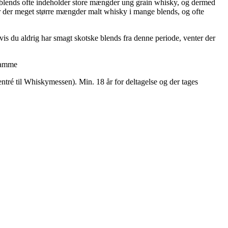
e blends ofte indeholder store mængder ung grain whisky, og dermed
ar der meget større mængder malt whisky i mange blends, og ofte
vis du aldrig har smagt skotske blends fra denne periode, venter der
dramme
tré til Whiskymessen). Min. 18 år for deltagelse og der tages