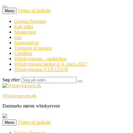
Videre til indhold
Menu
Dagens Program
Køb billet
Masterclass
Om
Smagsprøver
Transport til messen
Udstillere
Whiskymessen – nedtælling
Whiskymessen lørdag d. 6. marts 2027
Whiskymessen V.I.P. CLUB
Søg efter:
Whiskymessen.dk
Danmarks største whiskyevent
Videre til indhold
Menu
Dagens Program