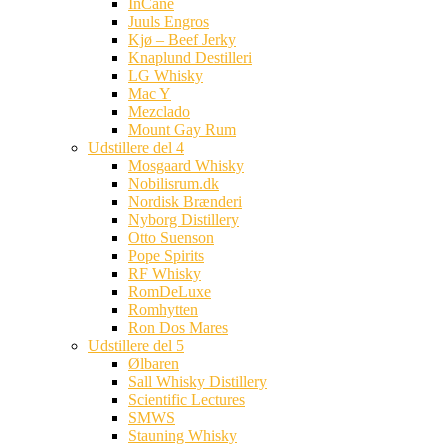
InCane
Juuls Engros
Kjø – Beef Jerky
Knaplund Destilleri
LG Whisky
Mac Y
Mezclado
Mount Gay Rum
Udstillere del 4
Mosgaard Whisky
Nobilisrum.dk
Nordisk Brænderi
Nyborg Distillery
Otto Suenson
Pope Spirits
RF Whisky
RomDeLuxe
Romhytten
Ron Dos Mares
Udstillere del 5
Ølbaren
Sall Whisky Distillery
Scientific Lectures
SMWS
Stauning Whisky