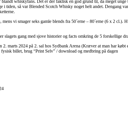
 blandt whiskyfans. Det er der faktisk en god grund til, da meget ung
bage i tiden, så var Blended Scotch Whisky noget helt andet. Dengang v
ketterne.
, mens vi smager seks gamle blends fra 50´erne – 80´erne (6 x 2 cl.). H
er slagets gang med sjove historier og facts omkring de 5 forskellige 
n 2. marts 2024 på 2. sal hos Sydbank Arena (Kræver at man har købt en
 fysisk billet, brug “Print Selv” / download og medbring på dagen
24