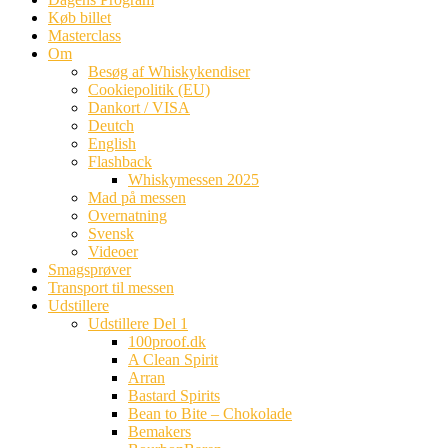
Køb billet
Masterclass
Om
Besøg af Whiskykendiser
Cookiepolitik (EU)
Dankort / VISA
Deutch
English
Flashback
Whiskymessen 2025
Mad på messen
Overnatning
Svensk
Videoer
Smagsprøver
Transport til messen
Udstillere
Udstillere Del 1
100proof.dk
A Clean Spirit
Arran
Bastard Spirits
Bean to Bite – Chokolade
Bemakers