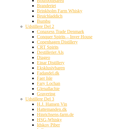
BourbonBaren
Branderiet
Brinkholm Farm Whisky
Bruichladdich
Bumbu
Udstillere Del 2
Conaxess Trade Denmark
Conquer Spirits – Inver House
Copenhagen Distillery
CRT Spirits
Destilleriet Als
Diageo
Einar Distillery
Eksklusivbaren
Fadandel.dk
Faer Isle
Fary Lochan
Glenallachie
Gravering
Udstillere Del 3
H.J. Hansen Vin
Hattemanden.dk
Hinrichsens-farm.de
HSG-Whisky
Idskov Piber