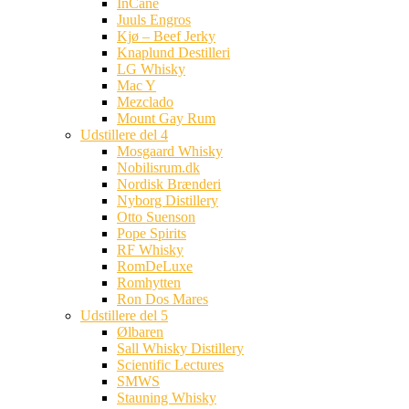
InCane
Juuls Engros
Kjø – Beef Jerky
Knaplund Destilleri
LG Whisky
Mac Y
Mezclado
Mount Gay Rum
Udstillere del 4
Mosgaard Whisky
Nobilisrum.dk
Nordisk Brænderi
Nyborg Distillery
Otto Suenson
Pope Spirits
RF Whisky
RomDeLuxe
Romhytten
Ron Dos Mares
Udstillere del 5
Ølbaren
Sall Whisky Distillery
Scientific Lectures
SMWS
Stauning Whisky