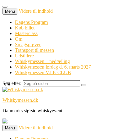
Videre til indhold
Menu
Dagens Program
Køb billet
Masterclass
Om
Smagsprøver
Transport til messen
Udstillere
Whiskymessen – nedtælling
Whiskymessen lørdag d. 6. marts 2027
Whiskymessen V.I.P. CLUB
Søg efter:
Whiskymessen.dk
Danmarks største whiskyevent
Videre til indhold
Menu
Dagens Program