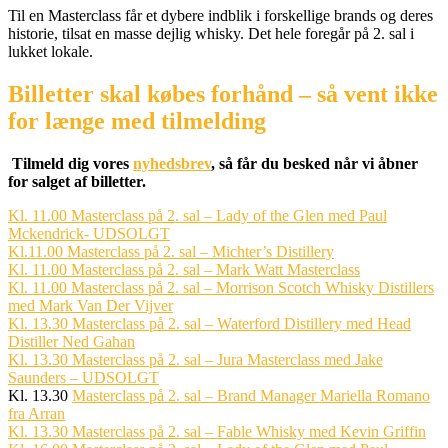
Til en Masterclass får et dybere indblik i forskellige brands og deres
historie, tilsat en masse dejlig whisky. Det hele foregår på 2. sal i
lukket lokale.
Billetter skal købes forhånd – så vent ikke
for længe med tilmelding
Tilmeld dig vores
nyhedsbrev
, så får du besked når vi åbner
for salget af billetter.
Kl. 11.00 Masterclass på 2. sal – Lady of the Glen med Paul
Mckendrick- UDSOLGT
Kl.11.00 Masterclass på 2. sal – Michter’s Distillery
Kl. 11.00 Masterclass på 2. sal – Mark Watt Masterclass
Kl. 11.00 Masterclass på 2. sal – Morrison Scotch Whisky Distillers
med Mark Van Der Vijver
Kl. 13.30 Masterclass på 2. sal – Waterford Distillery med Head
Distiller Ned Gahan
Kl. 13.30 Masterclass på 2. sal – Jura Masterclass med Jake
Saunders – UDSOLGT
Kl. 13.30
Masterclass på 2. sal – Brand Manager Mariella Romano
fra Arran
Kl. 13.30 Masterclass på 2. sal – Fable Whisky med Kevin Griffin