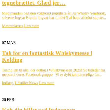
tegnebrættet. Glæd jer…
Mød manden bag den voldsomt populære årlige Whisky Yearbook,
selveste Ingvar Ronde. Ingvar har fundet 5 af hans absolut største...
Masterclasses
Læs mere
07
MAR
Tak for en fantastisk Whiskymesse i
Kolding
Tusind tak til alle, der deltog i Whiskymessen 2025! Se billeder fra
messen i vores Facebook gruppe Vi er dybt taknemmelige for...
Indlæg
,
Udstiller News
Læs mere
26
FEB
Køb din billet ved Indgangen