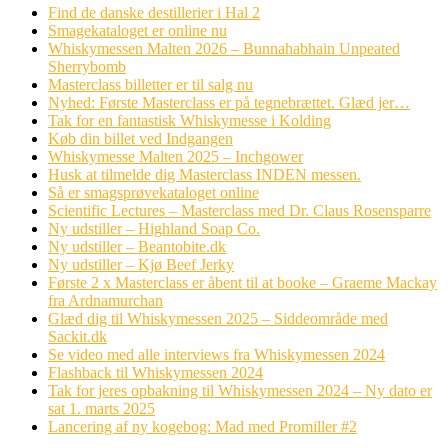
Find de danske destillerier i Hal 2
Smagekataloget er online nu
Whiskymessen Malten 2026 – Bunnahabhain Unpeated
Sherrybomb
Masterclass billetter er til salg nu
Nyhed: Første Masterclass er på tegnebrættet. Glæd jer…
Tak for en fantastisk Whiskymesse i Kolding
Køb din billet ved Indgangen
Whiskymesse Malten 2025 – Inchgower
Husk at tilmelde dig Masterclass INDEN messen.
Så er smagsprøvekataloget online
Scientific Lectures – Masterclass med Dr. Claus Rosensparre
Ny udstiller – Highland Soap Co.
Ny udstiller – Beantobite.dk
Ny udstiller – Kjø Beef Jerky
Første 2 x Masterclass er åbent til at booke – Graeme Mackay
fra Ardnamurchan
Glæd dig til Whiskymessen 2025 – Siddeområde med
Sackit.dk
Se video med alle interviews fra Whiskymessen 2024
Flashback til Whiskymessen 2024
Tak for jeres opbakning til Whiskymessen 2024 – Ny dato er
sat 1. marts 2025
Lancering af ny kogebog: Mad med Promiller #2