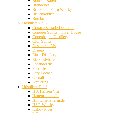
BourbonBaren
Branderiet
Brinkholm Farm Whisky
Bruichladdich
Bumbu
Udstillere Del 2
Conaxess Trade Denmark
Conquer Spirits – Inver House
Copenhagen Distillery
CRT Spirits
Destilleriet Als
Diageo
Einar Distillery
Eksklusivbaren
Fadandel.dk
Faer Isle
Fary Lochan
Glenallachie
Gravering
Udstillere Del 3
H.J. Hansen Vin
Hattemanden.dk
Hinrichsens-farm.de
HSG-Whisky
Idskov Piber