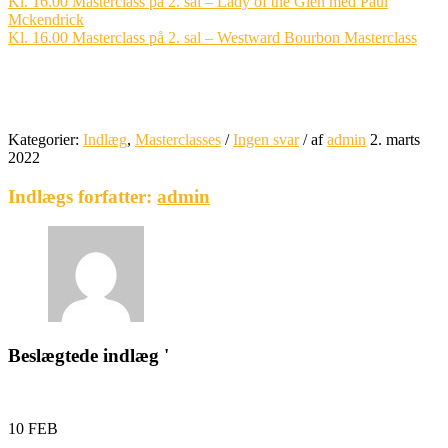
Kl. 16.00 Masterclass på 2. sal – Lady of the Glen med Paul
Mckendrick
Kl. 16.00 Masterclass på 2. sal – Westward Bourbon Masterclass
Kategorier:
Indlæg
,
Masterclasses
/
Ingen svar
/
af
admin
2. marts
2022
Indlægs forfatter:
admin
Beslægtede indlæg '
10
FEB