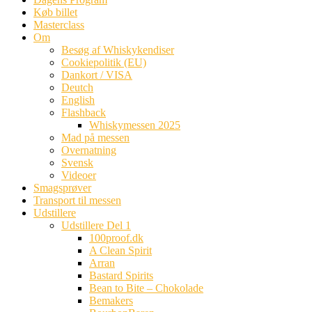
Køb billet
Masterclass
Om
Besøg af Whiskykendiser
Cookiepolitik (EU)
Dankort / VISA
Deutch
English
Flashback
Whiskymessen 2025
Mad på messen
Overnatning
Svensk
Videoer
Smagsprøver
Transport til messen
Udstillere
Udstillere Del 1
100proof.dk
A Clean Spirit
Arran
Bastard Spirits
Bean to Bite – Chokolade
Bemakers