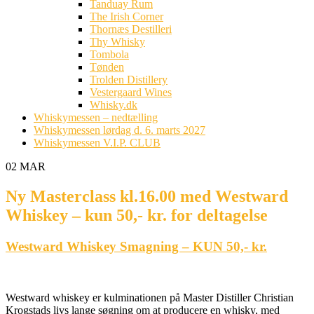
Tanduay Rum
The Irish Corner
Thornæs Destilleri
Thy Whisky
Tombola
Tønden
Trolden Distillery
Vestergaard Wines
Whisky.dk
Whiskymessen – nedtælling
Whiskymessen lørdag d. 6. marts 2027
Whiskymessen V.I.P. CLUB
02
MAR
Ny Masterclass kl.16.00 med Westward
Whiskey – kun 50,- kr. for deltagelse
Westward Whiskey Smagning – KUN 50,- kr.
Westward whiskey er kulminationen på Master Distiller Christian
Krogstads livs lange søgning om at producere en whisky, med