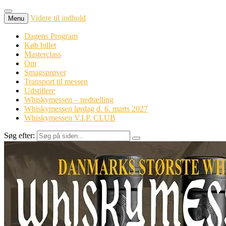
Videre til indhold
Menu
Dagens Program
Køb billet
Masterclass
Om
Smagsprøver
Transport til messen
Udstillere
Whiskymessen – nedtælling
Whiskymessen lørdag d. 6. marts 2027
Whiskymessen V.I.P. CLUB
Søg efter: