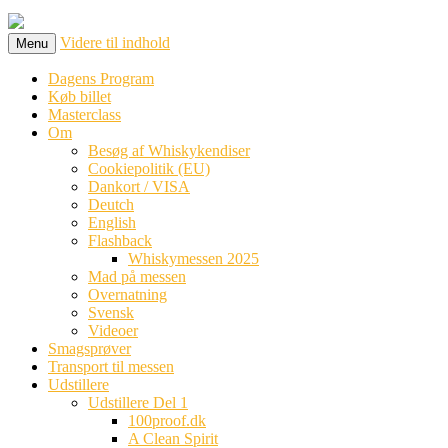
Videre til indhold
Menu
Dagens Program
Køb billet
Masterclass
Om
Besøg af Whiskykendiser
Cookiepolitik (EU)
Dankort / VISA
Deutch
English
Flashback
Whiskymessen 2025
Mad på messen
Overnatning
Svensk
Videoer
Smagsprøver
Transport til messen
Udstillere
Udstillere Del 1
100proof.dk
A Clean Spirit