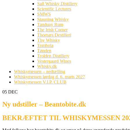
Sall Whisky Distillery
Scientific Lectures
SMWS
Stauning Whisky
Tanduay Rum
The Irish Corner
Thornæs Destilleri
Thy Whisky
Tombola
Tønden
Trolden Distillery
Vestergaard Wines
Whisky.dk
Whiskymessen – nedtælling
Whiskymessen lørdag d. 6. marts 2027
Whiskymessen V.I.P. CLUB
05
DEC
Ny udstiller – Beantobite.dk
BEKRÆFTET TIL WHISKYMESSEN 20