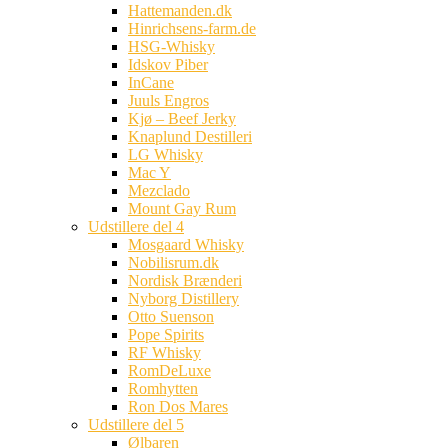
Hattemanden.dk
Hinrichsens-farm.de
HSG-Whisky
Idskov Piber
InCane
Juuls Engros
Kjø – Beef Jerky
Knaplund Destilleri
LG Whisky
Mac Y
Mezclado
Mount Gay Rum
Udstillere del 4
Mosgaard Whisky
Nobilisrum.dk
Nordisk Brænderi
Nyborg Distillery
Otto Suenson
Pope Spirits
RF Whisky
RomDeLuxe
Romhytten
Ron Dos Mares
Udstillere del 5
Ølbaren