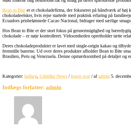
Mød folkene bag beantobite.dk og smag på deres spændende produkter 
Bean to Bite
er et chokoladefirma, der fokuserer på håndværk af høj kv
chokoladeelsker, hvis rejse startede med praktisk erfaring på famili
Ecuadors prisbelønnede Cacao Nacional, bidrager med særlige smagspro
Hos Bean to Bite er der stort fokus på gennemsigtighed og bæredygtighe
chokolade – er nøje kontrolleret. Virksomheden opretholder tætte rela
Deres chokoladeprodukter er lavet med single-origin kakao og tilbyde
fremstille barerne. Ud over deres produkter afholder Bean to Bite sm
Brasilien, Peru og Venezuela. Denne opmærksomhed på detaljer og enga
Kategorier:
Indlæg
,
Udstiller News
/
Ingen svar
/
af
admin
5. decemb
Indlægs forfatter:
admin