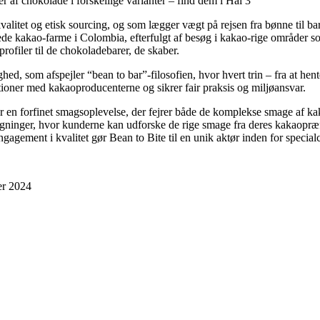
af chokolade i forskellige varianter – find dem i Hal 3
alitet og etisk sourcing, og som lægger vægt på rejsen fra bønne til ba
eejede kakao-farme i Colombia, efterfulgt af besøg i kakao-rige områder
filer til de chokoladebarer, de skaber.
d, som afspejler “bean to bar”-filosofien, hvor hvert trin – fra at hent
tioner med kakaoproducenterne og sikrer fair praksis og miljøansvar.
r en forfinet smagsoplevelse, der fejrer både de komplekse smage af k
agninger, hvor kunderne kan udforske de rige smage fra deres kakaopræ
gement i kvalitet gør Bean to Bite til en unik aktør inden for special
er 2024