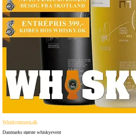
Whiskymessen.dk
Danmarks største whiskyevent