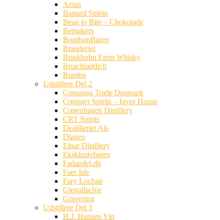
Arran
Bastard Spirits
Bean to Bite – Chokolade
Bemakers
BourbonBaren
Branderiet
Brinkholm Farm Whisky
Bruichladdich
Bumbu
Udstillere Del 2
Conaxess Trade Denmark
Conquer Spirits – Inver House
Copenhagen Distillery
CRT Spirits
Destilleriet Als
Diageo
Einar Distillery
Eksklusivbaren
Fadandel.dk
Faer Isle
Fary Lochan
Glenallachie
Gravering
Udstillere Del 3
H.J. Hansen Vin