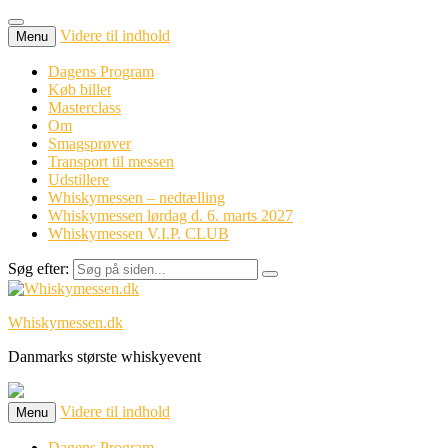
Videre til indhold
Menu
Dagens Program
Køb billet
Masterclass
Om
Smagsprøver
Transport til messen
Udstillere
Whiskymessen – nedtælling
Whiskymessen lørdag d. 6. marts 2027
Whiskymessen V.I.P. CLUB
Søg efter:
Whiskymessen.dk
Danmarks største whiskyevent
Videre til indhold
Menu
Dagens Program