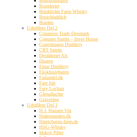
BourbonBaren
Branderiet
Brinkholm Farm Whisky
Bruichladdich
Bumbu
Udstillere Del 2
Conaxess Trade Denmark
Conquer Spirits – Inver House
Copenhagen Distillery
CRT Spirits
Destilleriet Als
Diageo
Einar Distillery
Eksklusivbaren
Fadandel.dk
Faer Isle
Fary Lochan
Glenallachie
Gravering
Udstillere Del 3
H.J. Hansen Vin
Hattemanden.dk
Hinrichsens-farm.de
HSG-Whisky
Idskov Piber