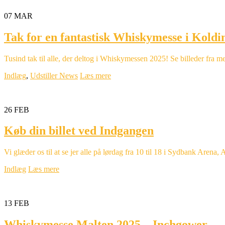
07
MAR
Tak for en fantastisk Whiskymesse i Koldi
Tusind tak til alle, der deltog i Whiskymessen 2025! Se billeder fra
Indlæg
,
Udstiller News
Læs mere
26
FEB
Køb din billet ved Indgangen
Vi glæder os til at se jer alle på lørdag fra 10 til 18 i Sydbank Aren
Indlæg
Læs mere
13
FEB
Whiskymesse Malten 2025 – Inchgower