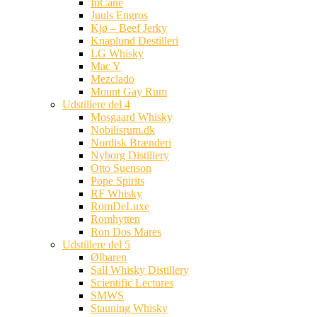
InCane
Juuls Engros
Kjø – Beef Jerky
Knaplund Destilleri
LG Whisky
Mac Y
Mezclado
Mount Gay Rum
Udstillere del 4
Mosgaard Whisky
Nobilisrum.dk
Nordisk Brænderi
Nyborg Distillery
Otto Suenson
Pope Spirits
RF Whisky
RomDeLuxe
Romhytten
Ron Dos Mares
Udstillere del 5
Ølbaren
Sall Whisky Distillery
Scientific Lectures
SMWS
Stauning Whisky