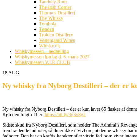
Tanduay Rum
The Irish Corner
Thornæs Destilleri
Thy Whisky
Tombola
Tønden
Trolden Distillery
Vestergaard Wines
Whisky.dk
Whiskymessen – nedtælling
Whiskymessen lørdag d. 6. marts 2027
Whiskymessen V.I.P. CLUB
18
AUG
Ny whisky fra Nyborg Destilleri – der e
Ny whisky fra Nyborg Destilleri – der er kun lavet 65 f
Køb den fragtfrit her:
https://bit.ly/3g3v8g2
Sidste skud fra Nyborg Destilleri, som hedder The Admiral’s Revenge i
fremtrædende fadnoter, så du er ikke i tvivl om, at denne whisky har
fadnoter. Den har en kraftig karakter af et virgin fad, som giver inten