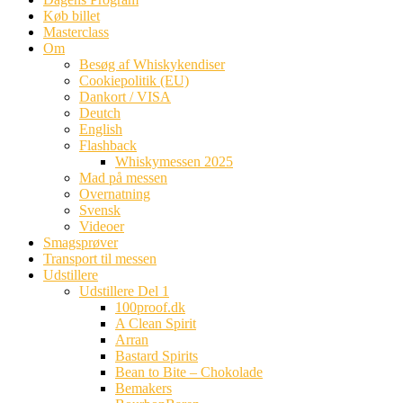
Køb billet
Masterclass
Om
Besøg af Whiskykendiser
Cookiepolitik (EU)
Dankort / VISA
Deutch
English
Flashback
Whiskymessen 2025
Mad på messen
Overnatning
Svensk
Videoer
Smagsprøver
Transport til messen
Udstillere
Udstillere Del 1
100proof.dk
A Clean Spirit
Arran
Bastard Spirits
Bean to Bite – Chokolade
Bemakers