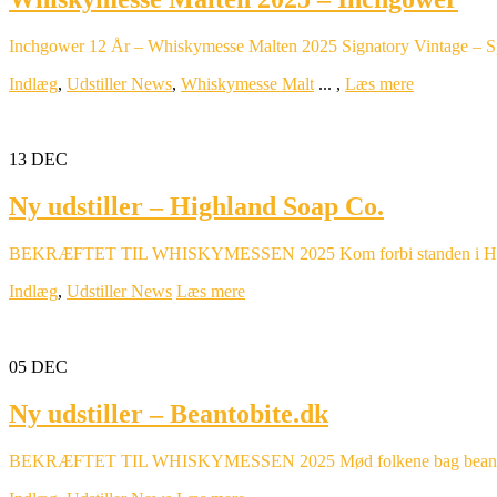
Inchgower 12 År – Whiskymesse Malten 2025 Signatory Vintage – Sp
Indlæg
,
Udstiller News
,
Whiskymesse Malt
...
,
Læs mere
13
DEC
Ny udstiller – Highland Soap Co.
BEKRÆFTET TIL WHISKYMESSEN 2025 Kom forbi standen i Hal 3 og 
Indlæg
,
Udstiller News
Læs mere
05
DEC
Ny udstiller – Beantobite.dk
BEKRÆFTET TIL WHISKYMESSEN 2025 Mød folkene bag beantobite.dk