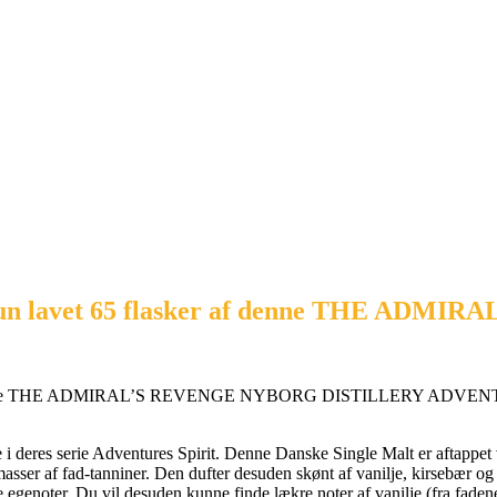
r kun lavet 65 flasker af denne THE ADM
lasker af denne THE ADMIRAL’S REVENGE NYBORG DISTILLERY 
 deres serie Adventures Spirit. Denne Danske Single Malt er aftappet v
 masser af fad-tanniner. Den dufter desuden skønt af vanilje, kirsebær 
se egenoter. Du vil desuden kunne finde lækre noter af vanilje (fra faden