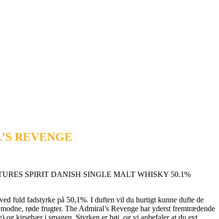
IRAL’S REVENGE
ADVENTURES SPIRIT DANISH SINGLE MALT WHISKY 50.1%
ed fuld fadstyrke på 50,1%. I duften vil du hurtigt kunne dufte de
og modne, røde frugter. The Admiral’s Revenge har yderst fremtrædende
e) og kirsebær i smagen. Styrken er høj, og vi anbefaler at du evt.