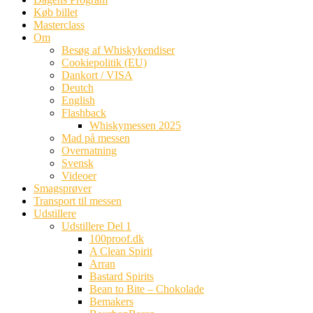
Køb billet
Masterclass
Om
Besøg af Whiskykendiser
Cookiepolitik (EU)
Dankort / VISA
Deutch
English
Flashback
Whiskymessen 2025
Mad på messen
Overnatning
Svensk
Videoer
Smagsprøver
Transport til messen
Udstillere
Udstillere Del 1
100proof.dk
A Clean Spirit
Arran
Bastard Spirits
Bean to Bite – Chokolade
Bemakers