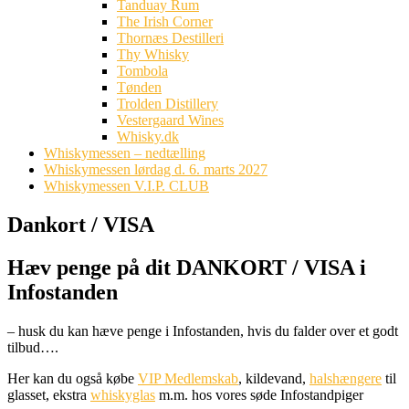
Tanduay Rum
The Irish Corner
Thornæs Destilleri
Thy Whisky
Tombola
Tønden
Trolden Distillery
Vestergaard Wines
Whisky.dk
Whiskymessen – nedtælling
Whiskymessen lørdag d. 6. marts 2027
Whiskymessen V.I.P. CLUB
Dankort / VISA
Hæv penge på dit DANKORT / VISA i
Infostanden
– husk du kan hæve penge i Infostanden, hvis du falder over et godt
tilbud….
Her kan du også købe
VIP Medlemskab
, kildevand,
halshængere
til
glasset, ekstra
whiskyglas
m.m. hos vores søde Infostandpiger