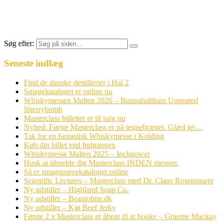
Søg efter:
Seneste indlæg
Find de danske destillerier i Hal 2
Smagekataloget er online nu
Whiskymessen Malten 2026 – Bunnahabhain Unpeated
Sherrybomb
Masterclass billetter er til salg nu
Nyhed: Første Masterclass er på tegnebrættet. Glæd jer…
Tak for en fantastisk Whiskymesse i Kolding
Køb din billet ved Indgangen
Whiskymesse Malten 2025 – Inchgower
Husk at tilmelde dig Masterclass INDEN messen.
Så er smagsprøvekataloget online
Scientific Lectures – Masterclass med Dr. Claus Rosensparre
Ny udstiller – Highland Soap Co.
Ny udstiller – Beantobite.dk
Ny udstiller – Kjø Beef Jerky
Første 2 x Masterclass er åbent til at booke – Graeme Mackay