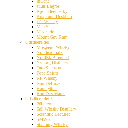
InCane
Juuls Engros
Kjø – Beef Jerky
Knaplund Destilleri
LG Whisky
Mac Y
Mezclado
Mount Gay Rum
Udstillere del 4
Mosgaard Whisky
Nobilisrum.dk
Nordisk Brænderi
Nyborg Distillery
Otto Suenson
Pope Spirits
RF Whisky
RomDeLuxe
Romhytten
Ron Dos Mares
Udstillere del 5
Ølbaren
Sall Whisky Distillery
Scientific Lectures
SMWS
Stauning Whisky