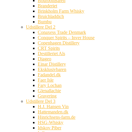
BourbonBaren
Branderiet
Brinkholm Farm Whisky
Bruichladdich
Bumbu
Udstillere Del 2
Conaxess Trade Denmark
Conquer Spirits – Inver House
Copenhagen Distillery
CRT Spirits
Destilleriet Als
Diageo
Einar Distillery
Eksklusivbaren
Fadandel.dk
Faer Isle
Fary Lochan
Glenallachie
Gravering
Udstillere Del 3
H.J. Hansen Vin
Hattemanden.dk
Hinrichsens-farm.de
HSG-Whisky
Idskov Piber