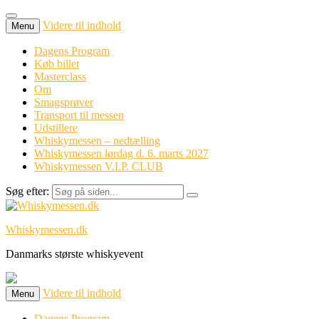
Videre til indhold
Menu
Dagens Program
Køb billet
Masterclass
Om
Smagsprøver
Transport til messen
Udstillere
Whiskymessen – nedtælling
Whiskymessen lørdag d. 6. marts 2027
Whiskymessen V.I.P. CLUB
Søg efter:
Whiskymessen.dk
Danmarks største whiskyevent
Videre til indhold
Menu
Dagens Program