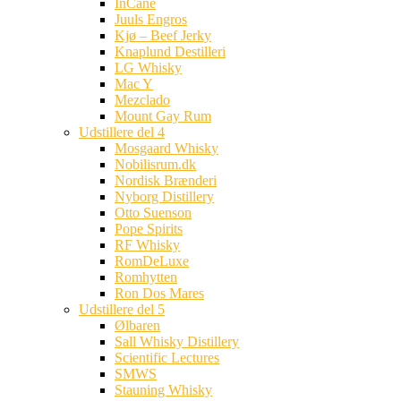
InCane
Juuls Engros
Kjø – Beef Jerky
Knaplund Destilleri
LG Whisky
Mac Y
Mezclado
Mount Gay Rum
Udstillere del 4
Mosgaard Whisky
Nobilisrum.dk
Nordisk Brænderi
Nyborg Distillery
Otto Suenson
Pope Spirits
RF Whisky
RomDeLuxe
Romhytten
Ron Dos Mares
Udstillere del 5
Ølbaren
Sall Whisky Distillery
Scientific Lectures
SMWS
Stauning Whisky