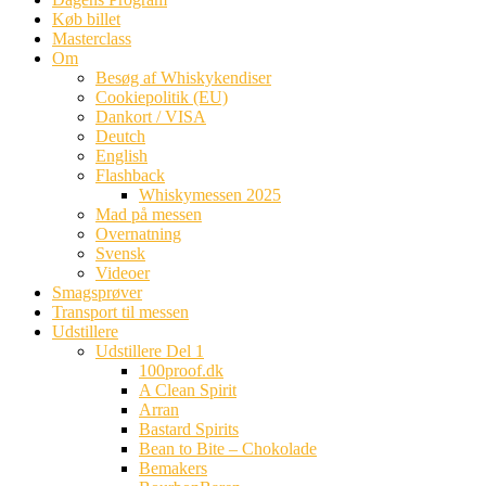
Køb billet
Masterclass
Om
Besøg af Whiskykendiser
Cookiepolitik (EU)
Dankort / VISA
Deutch
English
Flashback
Whiskymessen 2025
Mad på messen
Overnatning
Svensk
Videoer
Smagsprøver
Transport til messen
Udstillere
Udstillere Del 1
100proof.dk
A Clean Spirit
Arran
Bastard Spirits
Bean to Bite – Chokolade
Bemakers