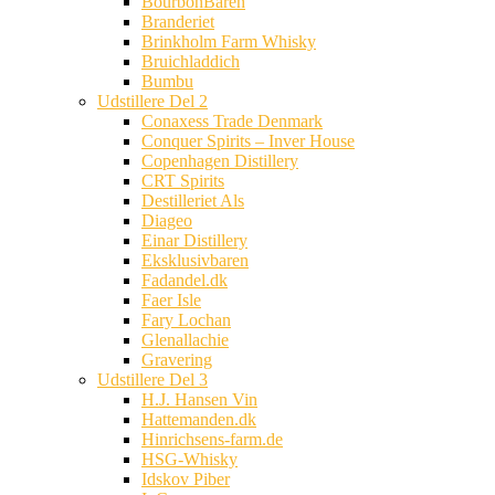
BourbonBaren
Branderiet
Brinkholm Farm Whisky
Bruichladdich
Bumbu
Udstillere Del 2
Conaxess Trade Denmark
Conquer Spirits – Inver House
Copenhagen Distillery
CRT Spirits
Destilleriet Als
Diageo
Einar Distillery
Eksklusivbaren
Fadandel.dk
Faer Isle
Fary Lochan
Glenallachie
Gravering
Udstillere Del 3
H.J. Hansen Vin
Hattemanden.dk
Hinrichsens-farm.de
HSG-Whisky
Idskov Piber