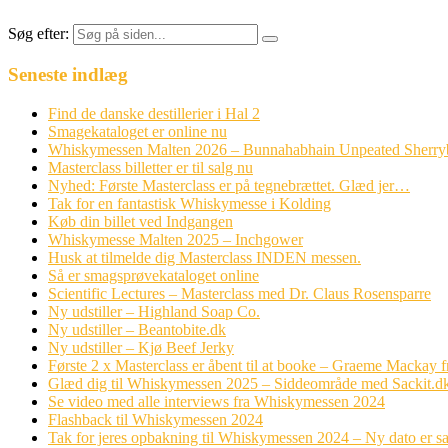
Søg efter:
Seneste indlæg
Find de danske destillerier i Hal 2
Smagekataloget er online nu
Whiskymessen Malten 2026 – Bunnahabhain Unpeated Sherr
Masterclass billetter er til salg nu
Nyhed: Første Masterclass er på tegnebrættet. Glæd jer…
Tak for en fantastisk Whiskymesse i Kolding
Køb din billet ved Indgangen
Whiskymesse Malten 2025 – Inchgower
Husk at tilmelde dig Masterclass INDEN messen.
Så er smagsprøvekataloget online
Scientific Lectures – Masterclass med Dr. Claus Rosensparre
Ny udstiller – Highland Soap Co.
Ny udstiller – Beantobite.dk
Ny udstiller – Kjø Beef Jerky
Første 2 x Masterclass er åbent til at booke – Graeme Mackay
Glæd dig til Whiskymessen 2025 – Siddeområde med Sackit.d
Se video med alle interviews fra Whiskymessen 2024
Flashback til Whiskymessen 2024
Tak for jeres opbakning til Whiskymessen 2024 – Ny dato er sa