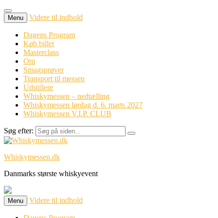
Videre til indhold
Menu
Dagens Program
Køb billet
Masterclass
Om
Smagsprøver
Transport til messen
Udstillere
Whiskymessen – nedtælling
Whiskymessen lørdag d. 6. marts 2027
Whiskymessen V.I.P. CLUB
Søg efter:
Whiskymessen.dk
Danmarks største whiskyevent
Videre til indhold
Menu
Dagens Program