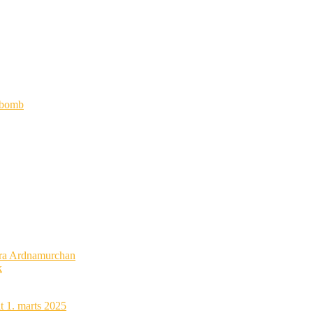
ybomb
 fra Ardnamurchan
k
t 1. marts 2025