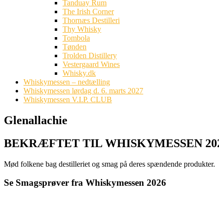
Tanduay Rum
The Irish Corner
Thornæs Destilleri
Thy Whisky
Tombola
Tønden
Trolden Distillery
Vestergaard Wines
Whisky.dk
Whiskymessen – nedtælling
Whiskymessen lørdag d. 6. marts 2027
Whiskymessen V.I.P. CLUB
Glenallachie
BEKRÆFTET TIL WHISKYMESSEN 20
Mød folkene bag destilleriet og smag på deres spændende produkter.
Se Smagsprøver fra Whiskymessen 2026