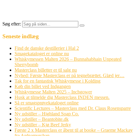
Søg efter:
Seneste indlæg
Find de danske destillerier i Hal 2
Smagekataloget er online nu
Whiskymessen Malten 2026 – Bunnahabhain Unpeated
Sherrybomb
Masterclass billetter er til salg nu
Nyhed: Første Masterclass er på tegnebrættet. Glæd jer…
Tak for en fantastisk Whiskymesse i Kolding
Køb din billet ved Indgangen
Whiskymesse Malten 2025 – Inchgower
Husk at tilmelde dig Masterclass INDEN messen.
Så er smagsprøvekataloget online
Scientific Lectures – Masterclass med Dr. Claus Rosensparre
Ny udstiller – Highland Soap Co.
Ny udstiller – Beantobite.dk
Ny udstiller – Kjø Beef Jerky
Første 2 x Masterclass er åbent til at booke – Graeme Mackay
fra Ardnamurchan