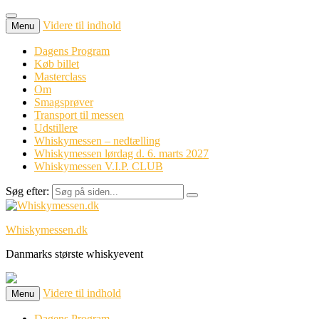
Videre til indhold
Menu
Dagens Program
Køb billet
Masterclass
Om
Smagsprøver
Transport til messen
Udstillere
Whiskymessen – nedtælling
Whiskymessen lørdag d. 6. marts 2027
Whiskymessen V.I.P. CLUB
Søg efter:
Whiskymessen.dk
Danmarks største whiskyevent
Videre til indhold
Menu
Dagens Program