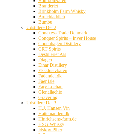
BourbonBaren
Branderiet
Brinkholm Farm Whisky
Bruichladdich
Bumbu
Udstillere Del 2
Conaxess Trade Denmark
Conquer Spirits – Inver House
Copenhagen Distillery
CRT Spirits
Destilleriet Als
Diageo
Einar Distillery
Eksklusivbaren
Fadandel.dk
Faer Isle
Fary Lochan
Glenallachie
Gravering
Udstillere Del 3
H.J. Hansen Vin
Hattemanden.dk
Hinrichsens-farm.de
HSG-Whisky
Idskov Piber