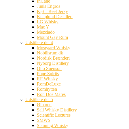
InCane
Juuls Engros
Kjø – Beef Jerky
Knaplund Destilleri
LG Whisky
Mac Y
Mezclado
Mount Gay Rum
Udstillere del 4
Mosgaard Whisky
Nobilisrum.dk
Nordisk Brænderi
Nyborg Distillery
Otto Suenson
Pope Spirits
RF Whisky
RomDeLuxe
Romhytten
Ron Dos Mares
Udstillere del 5
Ølbaren
Sall Whisky Distillery
Scientific Lectures
SMWS
Stauning Whisky