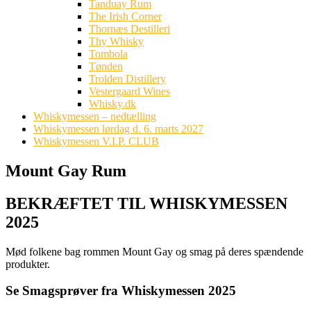
Tanduay Rum
The Irish Corner
Thornæs Destilleri
Thy Whisky
Tombola
Tønden
Trolden Distillery
Vestergaard Wines
Whisky.dk
Whiskymessen – nedtælling
Whiskymessen lørdag d. 6. marts 2027
Whiskymessen V.I.P. CLUB
Mount Gay Rum
BEKRÆFTET TIL WHISKYMESSEN
2025
Mød folkene bag rommen Mount Gay og smag på deres spændende
produkter.
Se Smagsprøver fra Whiskymessen 2025