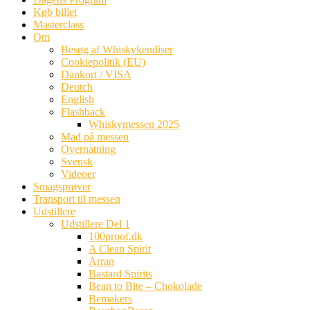
Køb billet
Masterclass
Om
Besøg af Whiskykendiser
Cookiepolitik (EU)
Dankort / VISA
Deutch
English
Flashback
Whiskymessen 2025
Mad på messen
Overnatning
Svensk
Videoer
Smagsprøver
Transport til messen
Udstillere
Udstillere Del 1
100proof.dk
A Clean Spirit
Arran
Bastard Spirits
Bean to Bite – Chokolade
Bemakers