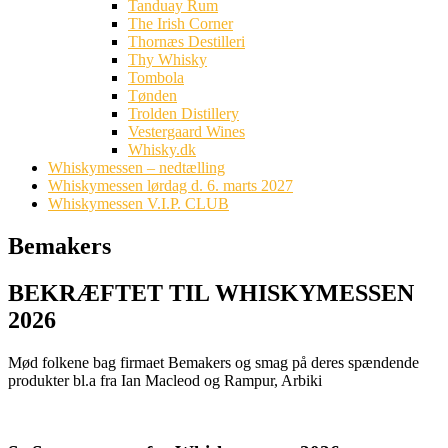
Tanduay Rum
The Irish Corner
Thornæs Destilleri
Thy Whisky
Tombola
Tønden
Trolden Distillery
Vestergaard Wines
Whisky.dk
Whiskymessen – nedtælling
Whiskymessen lørdag d. 6. marts 2027
Whiskymessen V.I.P. CLUB
Bemakers
BEKRÆFTET TIL WHISKYMESSEN
2026
Mød folkene bag firmaet Bemakers og smag på deres spændende
produkter bl.a fra Ian Macleod og Rampur, Arbiki