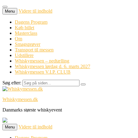
Videre til indhold
Menu
Dagens Program
Køb billet
Masterclass
Om
Smagsprøver
Transport til messen
Udstillere
Whiskymessen – nedtælling
Whiskymessen lørdag d. 6. marts 2027
Whiskymessen V.I.P. CLUB
Søg efter:
Whiskymessen.dk
Danmarks største whiskyevent
Videre til indhold
Menu
Dagens Program