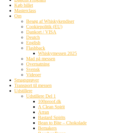
Køb billet
Masterclass
Om
Besøg af Whiskykendiser
Cookiepolitik (EU)
Dankort / VISA
Deutch
English
Flashback
Whiskymessen 2025
Mad på messen
Overnatning
Svensk
Videoer
Smagsprøver
Transport til messen
Udstillere
Udstillere Del 1
100proof.dk
A Clean Spirit
Arran
Bastard Spirits
Bean to Bite – Chokolade
Bemakers