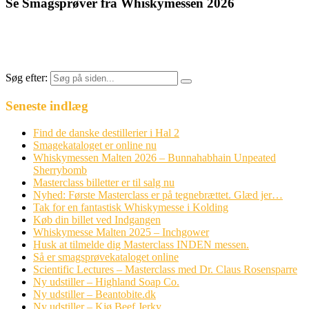
Se Smagsprøver fra Whiskymessen 2026
Søg efter:
Seneste indlæg
Find de danske destillerier i Hal 2
Smagekataloget er online nu
Whiskymessen Malten 2026 – Bunnahabhain Unpeated
Sherrybomb
Masterclass billetter er til salg nu
Nyhed: Første Masterclass er på tegnebrættet. Glæd jer…
Tak for en fantastisk Whiskymesse i Kolding
Køb din billet ved Indgangen
Whiskymesse Malten 2025 – Inchgower
Husk at tilmelde dig Masterclass INDEN messen.
Så er smagsprøvekataloget online
Scientific Lectures – Masterclass med Dr. Claus Rosensparre
Ny udstiller – Highland Soap Co.
Ny udstiller – Beantobite.dk
Ny udstiller – Kjø Beef Jerky