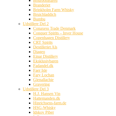
BourbonBaren
Branderiet
Brinkholm Farm Whisky
Bruichladdich
Bumbu
Udstillere Del 2
Conaxess Trade Denmark
Conquer Spirits – Inver House
Copenhagen Distillery
CRT Spirits
Destilleriet Als
Diageo
Einar Distillery
Eksklusivbaren
Fadandel.dk
Faer Isle
Fary Lochan
Glenallachie
Gravering
Udstillere Del 3
H.J. Hansen Vin
Hattemanden.dk
Hinrichsens-farm.de
HSG-Whisky
Idskov Piber