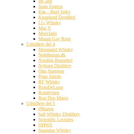
InCane
Juuls Engros
Kjø – Beef Jerky
Knaplund Destilleri
LG Whisky
Mac Y
Mezclado
Mount Gay Rum
Udstillere del 4
Mosgaard Whisky
Nobilisrum.dk
Nordisk Brænderi
Nyborg Distillery
Otto Suenson
Pope Spirits
RF Whisky
RomDeLuxe
Romhytten
Ron Dos Mares
Udstillere del 5
Ølbaren
Sall Whisky Distillery
Scientific Lectures
SMWS
Stauning Whisky