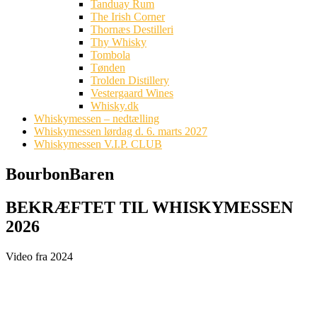
Tanduay Rum
The Irish Corner
Thornæs Destilleri
Thy Whisky
Tombola
Tønden
Trolden Distillery
Vestergaard Wines
Whisky.dk
Whiskymessen – nedtælling
Whiskymessen lørdag d. 6. marts 2027
Whiskymessen V.I.P. CLUB
BourbonBaren
BEKRÆFTET TIL WHISKYMESSEN
2026
Video fra 2024