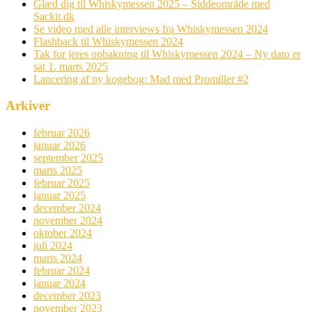
Glæd dig til Whiskymessen 2025 – Siddeområde med
Sackit.dk
Se video med alle interviews fra Whiskymessen 2024
Flashback til Whiskymessen 2024
Tak for jeres opbakning til Whiskymessen 2024 – Ny dato er
sat 1. marts 2025
Lancering af ny kogebog: Mad med Promiller #2
Arkiver
februar 2026
januar 2026
september 2025
marts 2025
februar 2025
januar 2025
december 2024
november 2024
oktober 2024
juli 2024
marts 2024
februar 2024
januar 2024
december 2023
november 2023