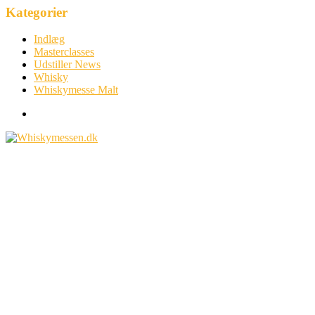
Kategorier
Indlæg
Masterclasses
Udstiller News
Whisky
Whiskymesse Malt