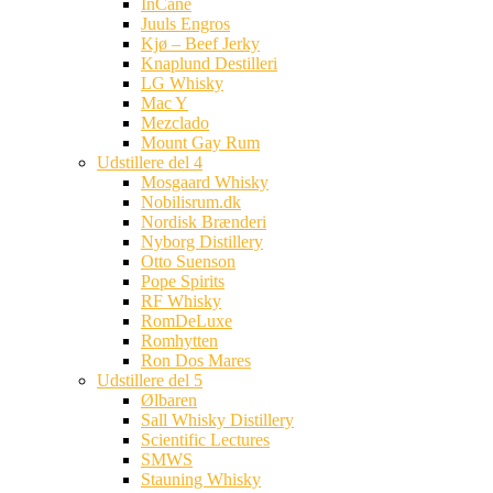
InCane
Juuls Engros
Kjø – Beef Jerky
Knaplund Destilleri
LG Whisky
Mac Y
Mezclado
Mount Gay Rum
Udstillere del 4
Mosgaard Whisky
Nobilisrum.dk
Nordisk Brænderi
Nyborg Distillery
Otto Suenson
Pope Spirits
RF Whisky
RomDeLuxe
Romhytten
Ron Dos Mares
Udstillere del 5
Ølbaren
Sall Whisky Distillery
Scientific Lectures
SMWS
Stauning Whisky