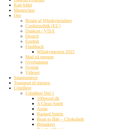
Køb billet
Masterclass
Om
Besøg af Whiskykendiser
Cookiepolitik (EU)
Dankort / VISA
Deutch
English
Flashback
Whiskymessen 2025
Mad på messen
Overnatning
Svensk
Videoer
Smagsprøver
Transport til messen
Udstillere
Udstillere Del 1
100proof.dk
A Clean Spirit
Arran
Bastard Spirits
Bean to Bite – Chokolade
Bemakers