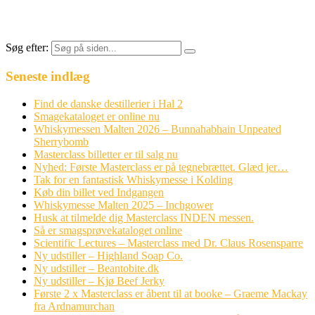
Søg efter:
Seneste indlæg
Find de danske destillerier i Hal 2
Smagekataloget er online nu
Whiskymessen Malten 2026 – Bunnahabhain Unpeated
Sherrybomb
Masterclass billetter er til salg nu
Nyhed: Første Masterclass er på tegnebrættet. Glæd jer…
Tak for en fantastisk Whiskymesse i Kolding
Køb din billet ved Indgangen
Whiskymesse Malten 2025 – Inchgower
Husk at tilmelde dig Masterclass INDEN messen.
Så er smagsprøvekataloget online
Scientific Lectures – Masterclass med Dr. Claus Rosensparre
Ny udstiller – Highland Soap Co.
Ny udstiller – Beantobite.dk
Ny udstiller – Kjø Beef Jerky
Første 2 x Masterclass er åbent til at booke – Graeme Mackay
fra Ardnamurchan