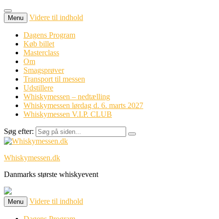
Videre til indhold
Menu
Dagens Program
Køb billet
Masterclass
Om
Smagsprøver
Transport til messen
Udstillere
Whiskymessen – nedtælling
Whiskymessen lørdag d. 6. marts 2027
Whiskymessen V.I.P. CLUB
Søg efter:
Whiskymessen.dk
Danmarks største whiskyevent
Videre til indhold
Menu
Dagens Program