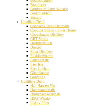
BourbonBaren
Branderiet
Brinkholm Farm Whisky
Bruichladdich
Bumbu
Udstillere Del 2
Conaxess Trade Denmark
Conquer Spirits – Inver House
Copenhagen Distillery
CRT Spirits
Destilleriet Als
Diageo
Einar Distillery
Eksklusivbaren
Fadandel.dk
Faer Isle
Fary Lochan
Glenallachie
Gravering
Udstillere Del 3
H.J. Hansen Vin
Hattemanden.dk
Hinrichsens-farm.de
HSG-Whisky
Idskov Piber