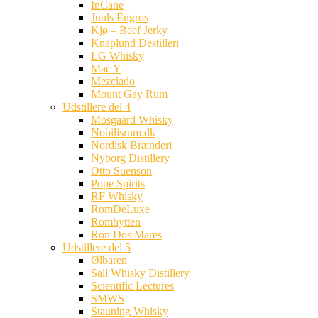
InCane
Juuls Engros
Kjø – Beef Jerky
Knaplund Destilleri
LG Whisky
Mac Y
Mezclado
Mount Gay Rum
Udstillere del 4
Mosgaard Whisky
Nobilisrum.dk
Nordisk Brænderi
Nyborg Distillery
Otto Suenson
Pope Spirits
RF Whisky
RomDeLuxe
Romhytten
Ron Dos Mares
Udstillere del 5
Ølbaren
Sall Whisky Distillery
Scientific Lectures
SMWS
Stauning Whisky