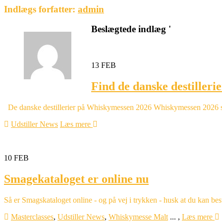
Indlægs forfatter:
admin
Beslægtede indlæg '
13
FEB
Find de danske destillerie
De danske destillerier på Whiskymessen 2026 Whiskymessen 2026 samle
Udstiller News
Læs mere
10
FEB
Smagekataloget er online nu
Så er Smagskataloget online - og på vej i trykken - husk at du kan besti
Masterclasses
,
Udstiller News
,
Whiskymesse Malt
...
,
Læs mere