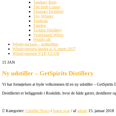
Tanduay Rum
The Irish Corner
Thornæs Destilleri
Thy Whisky
Tombola
Tønden
Trolden Distillery
Vestergaard Wines
Whisky.dk
Whiskymessen – nedtælling
Whiskymessen lørdag d. 6. marts 2027
Whiskymessen V.I.P. CLUB
15
JAN
Ny udstiller – GetSpirits Distillery
Vi har fornøjelsen at byde velkommen til en ny udstiller – GetSpirits D
Destilleriet er beliggende i Roskilde, hvor de både gærer, destillerer 
Kategorier:
Udstiller News
/
Ingen svar
/
af
admin
15. januar 2018