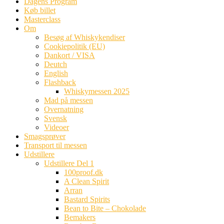
Dagens Program
Køb billet
Masterclass
Om
Besøg af Whiskykendiser
Cookiepolitik (EU)
Dankort / VISA
Deutch
English
Flashback
Whiskymessen 2025
Mad på messen
Overnatning
Svensk
Videoer
Smagsprøver
Transport til messen
Udstillere
Udstillere Del 1
100proof.dk
A Clean Spirit
Arran
Bastard Spirits
Bean to Bite – Chokolade
Bemakers