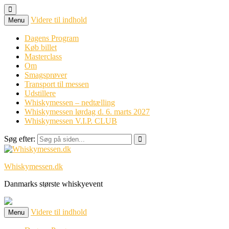
Videre til indhold
Menu
Dagens Program
Køb billet
Masterclass
Om
Smagsprøver
Transport til messen
Udstillere
Whiskymessen – nedtælling
Whiskymessen lørdag d. 6. marts 2027
Whiskymessen V.I.P. CLUB
Søg efter:
Whiskymessen.dk
Danmarks største whiskyevent
Videre til indhold
Menu