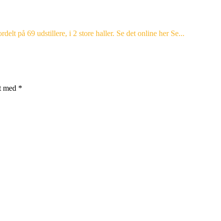
lt på 69 udstillere, i 2 store haller. Se det online her Se...
et med
*