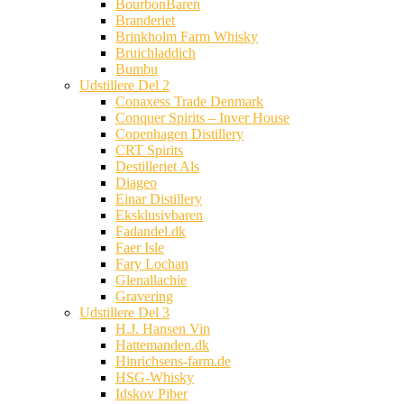
BourbonBaren
Branderiet
Brinkholm Farm Whisky
Bruichladdich
Bumbu
Udstillere Del 2
Conaxess Trade Denmark
Conquer Spirits – Inver House
Copenhagen Distillery
CRT Spirits
Destilleriet Als
Diageo
Einar Distillery
Eksklusivbaren
Fadandel.dk
Faer Isle
Fary Lochan
Glenallachie
Gravering
Udstillere Del 3
H.J. Hansen Vin
Hattemanden.dk
Hinrichsens-farm.de
HSG-Whisky
Idskov Piber