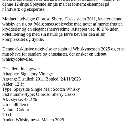
denne 12-årige Speyside single malt et fornemt eksempel på
håndværk og ekspertise.
Modnet i udvalgte Oloroso Sherry Casks siden 2011, leverer denne
whisky en rig og fyldig smagsoplevelse med noter af mørke frugter,
krydderier og en elegant sherrysødme. Aftappet ved 48,2 % uden
kølefiltrering og med sin naturlige farve bevarer den al sin
kompleksitet og dybde.
Denne eksklusive udgivelse er skabt til Whiskymessen 2025 og er et
must-have for samlere og entusiaster, der ønsker en udsøgt
whiskyoplevelse.
Destilleri: Inchgower
Aftapper: Signatory Vintage
Årgang: Distilled: 2011 Bottled: 24/11/2023
Alder: 12 år
Type: Speyside Single Malt Scotch Whisky
Fad nummer/type: Oloroso Sherry Casks
Alc. styrke: 48,2 %
Un-chillfiltered
Natural Colour
70 cl.
Andet: Whiskymesse Malten 2025