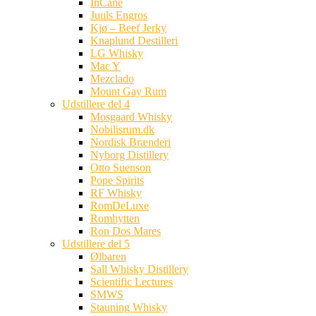
InCane
Juuls Engros
Kjø – Beef Jerky
Knaplund Destilleri
LG Whisky
Mac Y
Mezclado
Mount Gay Rum
Udstillere del 4
Mosgaard Whisky
Nobilisrum.dk
Nordisk Brænderi
Nyborg Distillery
Otto Suenson
Pope Spirits
RF Whisky
RomDeLuxe
Romhytten
Ron Dos Mares
Udstillere del 5
Ølbaren
Sall Whisky Distillery
Scientific Lectures
SMWS
Stauning Whisky