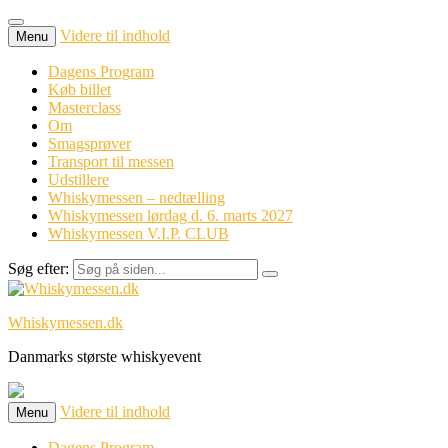
Videre til indhold
Menu
Dagens Program
Køb billet
Masterclass
Om
Smagsprøver
Transport til messen
Udstillere
Whiskymessen – nedtælling
Whiskymessen lørdag d. 6. marts 2027
Whiskymessen V.I.P. CLUB
Søg efter:
Whiskymessen.dk
Danmarks største whiskyevent
Videre til indhold
Menu
Dagens Program