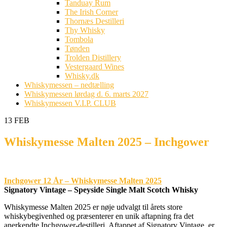
Tanduay Rum
The Irish Corner
Thornæs Destilleri
Thy Whisky
Tombola
Tønden
Trolden Distillery
Vestergaard Wines
Whisky.dk
Whiskymessen – nedtælling
Whiskymessen lørdag d. 6. marts 2027
Whiskymessen V.I.P. CLUB
13
FEB
Whiskymesse Malten 2025 – Inchgower
Inchgower 12 År – Whiskymesse Malten 2025
Signatory Vintage – Speyside Single Malt Scotch Whisky
Whiskymesse Malten 2025 er nøje udvalgt til årets store
whiskybegivenhed og præsenterer en unik aftapning fra det
anerkendte Inchgower-destilleri. Aftappet af Signatory Vintage, er