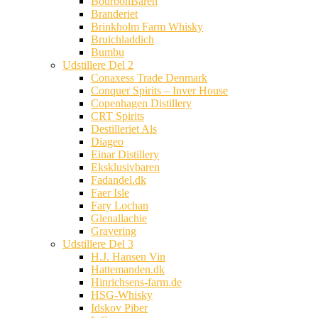
BourbonBaren
Branderiet
Brinkholm Farm Whisky
Bruichladdich
Bumbu
Udstillere Del 2
Conaxess Trade Denmark
Conquer Spirits – Inver House
Copenhagen Distillery
CRT Spirits
Destilleriet Als
Diageo
Einar Distillery
Eksklusivbaren
Fadandel.dk
Faer Isle
Fary Lochan
Glenallachie
Gravering
Udstillere Del 3
H.J. Hansen Vin
Hattemanden.dk
Hinrichsens-farm.de
HSG-Whisky
Idskov Piber