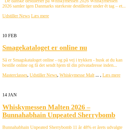
De danske destillerier på Whiskymessen 2026 Whiskymessen
2026 samler igen Danmarks stærkeste destillerier under ét tag – et...
Udstiller News
Læs mere
10
FEB
Smagekataloget er online nu
Så er Smagskataloget online - og på vej i trykken - husk at du kan
bestille online og få det sendt hjem til din privatadresse inden...
Masterclasses
,
Udstiller News
,
Whiskymesse Malt
...
,
Læs mere
14
JAN
Whiskymessen Malten 2026 –
Bunnahabhain Unpeated Sherrybomb
Bunnahabhain Unpeated Sherrybomb 11 år 48% er årets udvalgte