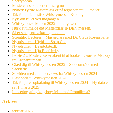
Sherrybomb
Masterclass billetter er til salg nu
Nyhed: Første Masterclass er på tegnebrættet. Glæd jer…
Tak for en fantastisk Whiskymesse i Kolding
Køb din billet ved Indgangen
Whiskymesse Malten 2025 – Inchgower
Husk at tilmelde dig Masterclass INDEN messen.
Så er smagsprøvekataloget online
Scientific Lectures – Masterclass med Dr. Claus Rosensparre
Ny udstiller – Highland Soap Co.
Ny udstiller – Beantobite.dk
Ny udstiller – Kjø Beef Jerky
Første 2 x Masterclass er åbent til at booke – Graeme Mackay
fra Ardnamurchan
Glæd dig til Whiskymessen 2025 – Siddeområde med
Sackit.dk
Se video med alle interviews fra Whiskymessen 2024
Flashback til Whiskymessen 2024
Tak for jeres opbakning til Whiskymessen 2024 – Ny dato er
sat 1. marts 2025
Lancering af ny kogebog: Mad med Promiller #2
Arkiver
februar 2026