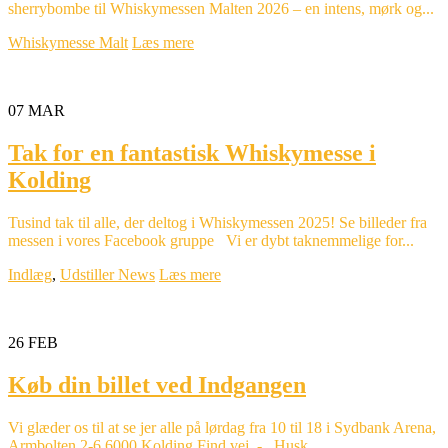
sherrybombe til Whiskymessen Malten 2026 – en intens, mørk og...
Whiskymesse Malt
Læs mere
07
MAR
Tak for en fantastisk Whiskymesse i
Kolding
Tusind tak til alle, der deltog i Whiskymessen 2025! Se billeder fra
messen i vores Facebook gruppe Vi er dybt taknemmelige for...
Indlæg
,
Udstiller News
Læs mere
26
FEB
Køb din billet ved Indgangen
Vi glæder os til at se jer alle på lørdag fra 10 til 18 i Sydbank Arena,
Armbolten 2-6,6000 Kolding Find vej. - Husk...