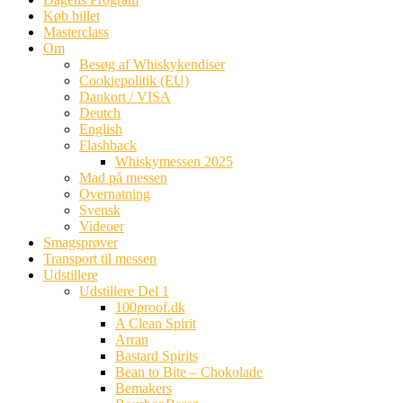
Køb billet
Masterclass
Om
Besøg af Whiskykendiser
Cookiepolitik (EU)
Dankort / VISA
Deutch
English
Flashback
Whiskymessen 2025
Mad på messen
Overnatning
Svensk
Videoer
Smagsprøver
Transport til messen
Udstillere
Udstillere Del 1
100proof.dk
A Clean Spirit
Arran
Bastard Spirits
Bean to Bite – Chokolade
Bemakers