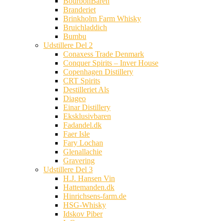
BourbonBaren
Branderiet
Brinkholm Farm Whisky
Bruichladdich
Bumbu
Udstillere Del 2
Conaxess Trade Denmark
Conquer Spirits – Inver House
Copenhagen Distillery
CRT Spirits
Destilleriet Als
Diageo
Einar Distillery
Eksklusivbaren
Fadandel.dk
Faer Isle
Fary Lochan
Glenallachie
Gravering
Udstillere Del 3
H.J. Hansen Vin
Hattemanden.dk
Hinrichsens-farm.de
HSG-Whisky
Idskov Piber