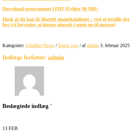
Download programmet i PDF (Fylder 90 MB)
Husk at du kan få tilsendt smagekataloget – ved at bestille det
her (vi forventer at kunne afsende i ugen op til messen)
Kategorier:
Udstiller News
/
Ingen svar
/
af
admin
3. februar 2025
Indlægs forfatter:
admin
Beslægtede indlæg '
13
FEB