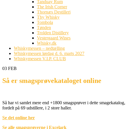
Tanduay Rum
The Irish Corner
Thornæs Destilleri
Thy Whisky
Tombola
Tønden
Trolden Distillery
Vestergaard Wines
Whisky.dk
Whiskymessen – nedtælling
Whiskymessen lørdag d. 6. marts 2027
Whiskymessen V.I.P. CLUB
03
FEB
Så er smagsprøvekataloget online
Så har vi samlet mere end +1800 smagsprøver i dette smagekatalog,
fordelt på 69 udstillere, i 2 store haller.
Se det online her
Se alle smagsprøverne i Excelark