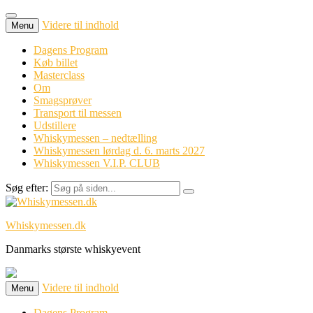
Videre til indhold
Menu
Dagens Program
Køb billet
Masterclass
Om
Smagsprøver
Transport til messen
Udstillere
Whiskymessen – nedtælling
Whiskymessen lørdag d. 6. marts 2027
Whiskymessen V.I.P. CLUB
Søg efter:
Whiskymessen.dk
Danmarks største whiskyevent
Videre til indhold
Menu
Dagens Program