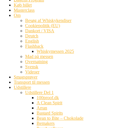
Køb billet
Masterclass
Om
Besøg af Whiskykendiser
Cookiepolitik (EU)
Dankort / VISA
Deutch
English
Flashback
Whiskymessen 2025
Mad på messen
Overnatning
Svensk
Videoer
Smagsprøver
Transport til messen
Udstillere
Udstillere Del 1
100proof.dk
A Clean Spirit
Arran
Bastard Spirits
Bean to Bite – Chokolade
Bemakers