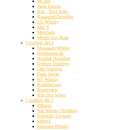
InCane
Juuls Engros
Kjø – Beef Jerky
Knaplund Destilleri
LG Whisky
Mac Y
Mezclado
Mount Gay Rum
Udstillere del 4
Mosgaard Whisky
Nobilisrum.dk
Nordisk Brænderi
Nyborg Distillery
Otto Suenson
Pope Spirits
RF Whisky
RomDeLuxe
Romhytten
Ron Dos Mares
Udstillere del 5
Ølbaren
Sall Whisky Distillery
Scientific Lectures
SMWS
Stauning Whisky