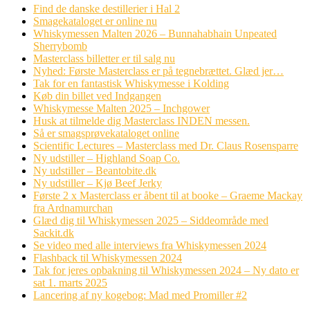
Find de danske destillerier i Hal 2
Smagekataloget er online nu
Whiskymessen Malten 2026 – Bunnahabhain Unpeated
Sherrybomb
Masterclass billetter er til salg nu
Nyhed: Første Masterclass er på tegnebrættet. Glæd jer…
Tak for en fantastisk Whiskymesse i Kolding
Køb din billet ved Indgangen
Whiskymesse Malten 2025 – Inchgower
Husk at tilmelde dig Masterclass INDEN messen.
Så er smagsprøvekataloget online
Scientific Lectures – Masterclass med Dr. Claus Rosensparre
Ny udstiller – Highland Soap Co.
Ny udstiller – Beantobite.dk
Ny udstiller – Kjø Beef Jerky
Første 2 x Masterclass er åbent til at booke – Graeme Mackay
fra Ardnamurchan
Glæd dig til Whiskymessen 2025 – Siddeområde med
Sackit.dk
Se video med alle interviews fra Whiskymessen 2024
Flashback til Whiskymessen 2024
Tak for jeres opbakning til Whiskymessen 2024 – Ny dato er
sat 1. marts 2025
Lancering af ny kogebog: Mad med Promiller #2