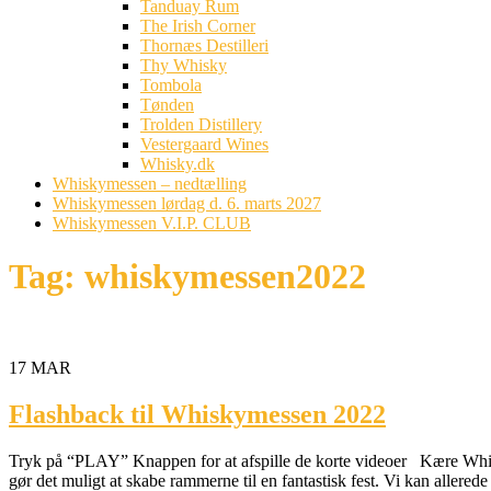
Tanduay Rum
The Irish Corner
Thornæs Destilleri
Thy Whisky
Tombola
Tønden
Trolden Distillery
Vestergaard Wines
Whisky.dk
Whiskymessen – nedtælling
Whiskymessen lørdag d. 6. marts 2027
Whiskymessen V.I.P. CLUB
Tag:
whiskymessen2022
17
MAR
Flashback til Whiskymessen 2022
Tryk på “PLAY” Knappen for at afspille de korte videoer Kære Whiskyv
gør det muligt at skabe rammerne til en fantastisk fest. Vi kan allered