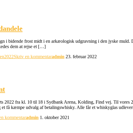
dandele
rvogn i bidende frost midt i en arkæologisk udgravning i den jyske muld
edes dem at rejse et […]
en2022
Skriv en kommentar
admin
23. februar 2022
nt
 2022 fra kl. 10 til 18 i Sydbank Arena, Kolding, Find vej. Til vores
g et få kæmpe udvalg af betalingswhisky. Alle får et whiskyglas udleve
 en kommentar
admin
1. oktober 2021