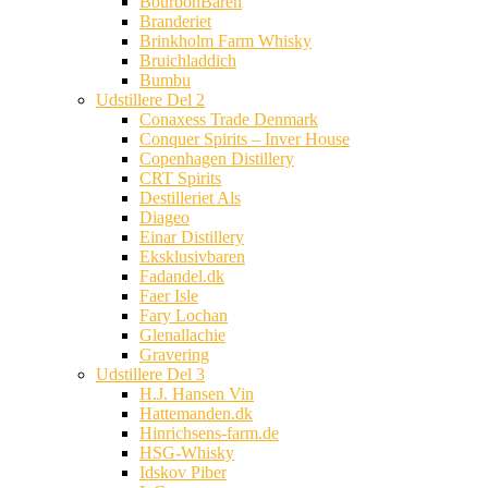
BourbonBaren
Branderiet
Brinkholm Farm Whisky
Bruichladdich
Bumbu
Udstillere Del 2
Conaxess Trade Denmark
Conquer Spirits – Inver House
Copenhagen Distillery
CRT Spirits
Destilleriet Als
Diageo
Einar Distillery
Eksklusivbaren
Fadandel.dk
Faer Isle
Fary Lochan
Glenallachie
Gravering
Udstillere Del 3
H.J. Hansen Vin
Hattemanden.dk
Hinrichsens-farm.de
HSG-Whisky
Idskov Piber