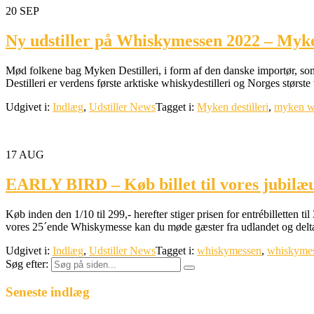
20
SEP
Ny udstiller på Whiskymessen 2022 – Myke
Mød folkene bag Myken Destilleri, i form af den danske importør, s
Destilleri er verdens første arktiske whiskydestilleri og Norges stør
Udgivet i:
Indlæg
,
Udstiller News
Tagget i:
Myken destilleri
,
myken w
17
AUG
EARLY BIRD – Køb billet til vores jubil
Køb inden den 1/10 til 299,- herefter stiger prisen for entrébilletten
vores 25´ende Whiskymesse kan du møde gæster fra udlandet og deltag
Udgivet i:
Indlæg
,
Udstiller News
Tagget i:
whiskymessen
,
whiskyme
Søg efter:
Seneste indlæg