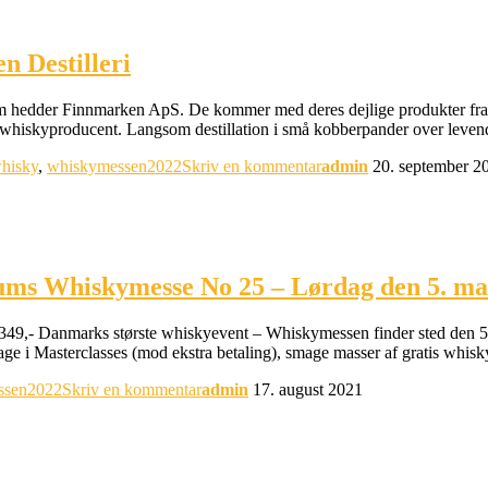
n Destilleri
om hedder Finnmarken ApS. De kommer med deres dejlige produkter fra 
ste whiskyproducent. Langsom destillation i små kobberpander over leve
hisky
,
whiskymessen2022
Skriv en kommentar
admin
20. september 2
æums Whiskymesse No 25 – Lørdag den 5. ma
 til 349,- Danmarks største whiskyevent – Whiskymessen finder sted den 5
e i Masterclasses (mod ekstra betaling), smage masser af gratis whis
ssen2022
Skriv en kommentar
admin
17. august 2021