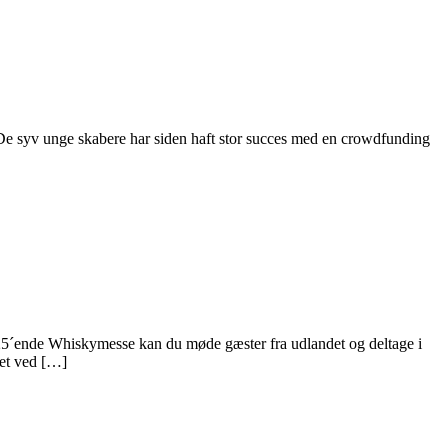
. De syv unge skabere har siden haft stor succes med en crowdfunding
 25´ende Whiskymesse kan du møde gæster fra udlandet og deltage i
ret ved […]