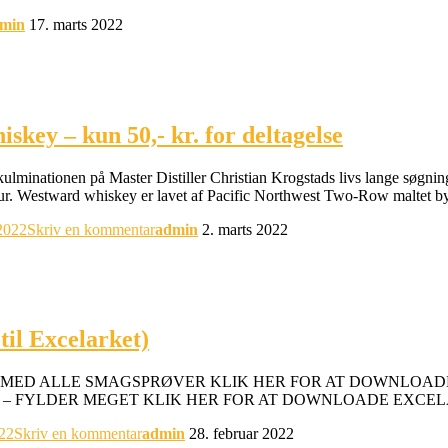
min
17. marts 2022
key – kun 50,- kr. for deltagelse
inationen på Master Distiller Christian Krogstads livs lange søgnin
tur. Westward whiskey er lavet af Pacific Northwest Two-Row maltet b
2022
Skriv en kommentar
admin
2. marts 2022
til Excelarket)
MED ALLE SMAGSPRØVER KLIK HER FOR AT DOWNLOADE
 – FYLDER MEGET KLIK HER FOR AT DOWNLOADE EXCE
22
Skriv en kommentar
admin
28. februar 2022