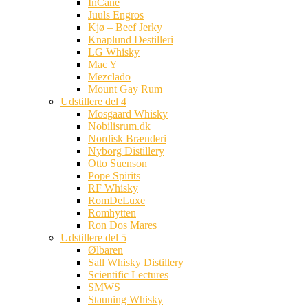
InCane
Juuls Engros
Kjø – Beef Jerky
Knaplund Destilleri
LG Whisky
Mac Y
Mezclado
Mount Gay Rum
Udstillere del 4
Mosgaard Whisky
Nobilisrum.dk
Nordisk Brænderi
Nyborg Distillery
Otto Suenson
Pope Spirits
RF Whisky
RomDeLuxe
Romhytten
Ron Dos Mares
Udstillere del 5
Ølbaren
Sall Whisky Distillery
Scientific Lectures
SMWS
Stauning Whisky