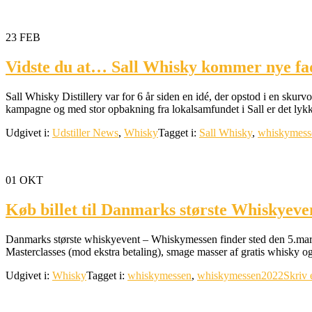
23
FEB
Vidste du at… Sall Whisky kommer nye fa
Sall Whisky Distillery var for 6 år siden en idé, der opstod i en sku
kampagne og med stor opbakning fra lokalsamfundet i Sall er det lykk
Udgivet i:
Udstiller News
,
Whisky
Tagget i:
Sall Whisky
,
whiskymess
01
OKT
Køb billet til Danmarks største Whiskyeve
Danmarks største whiskyevent – Whiskymessen finder sted den 5.marts
Masterclasses (mod ekstra betaling), smage masser af gratis whisky o
Udgivet i:
Whisky
Tagget i:
whiskymessen
,
whiskymessen2022
Skriv