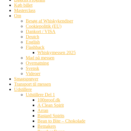
Køb billet
Masterclass
Om
Besøg af Whiskykendiser
Cookiepolitik (EU)
Dankort / VISA
Deutch
English
Flashback
Whiskymessen 2025
Mad på messen
Overnatning
Svensk
Videoer
Smagsprøver
Transport til messen
Udstillere
Udstillere Del 1
100proof.dk
A Clean Spirit
Arran
Bastard Spirits
Bean to Bite – Chokolade
Bemakers