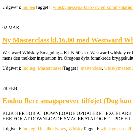
Udgivet i:
Indlæg
Tagget i:
whiskymessen2022
Skriv en kommentar
ad
02
MAR
Ny Masterclass kl.16.00 med Westward Whis
Westward Whiskey Smagning – KUN 50,- kr. Westward whiskey er kulm
mens den trækker inspiration fra Oregons dybt forankrede bryggekul
Udgivet i:
Indlæg
,
Masterclasses
Tagget i:
masterclass
,
whiskymessen
28
FEB
Endnu flere smagsprøver tilføjet (Dog kun 
KLIK HER FOR AT DOWNLOADE OPDATERET EXCELARK 
HER FOR AT DOWNLOADE SMAGEKATALOGET – PDF FIL
Udgivet i:
Indlæg
,
Udstiller News
,
Whisky
Tagget i:
whiskymessen20