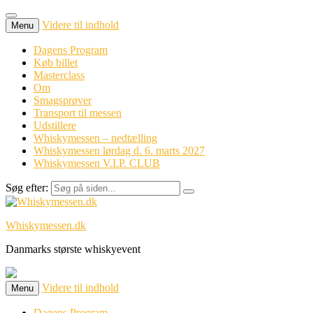
Videre til indhold
Menu
Dagens Program
Køb billet
Masterclass
Om
Smagsprøver
Transport til messen
Udstillere
Whiskymessen – nedtælling
Whiskymessen lørdag d. 6. marts 2027
Whiskymessen V.I.P. CLUB
Søg efter:
Whiskymessen.dk
Danmarks største whiskyevent
Videre til indhold
Menu
Dagens Program