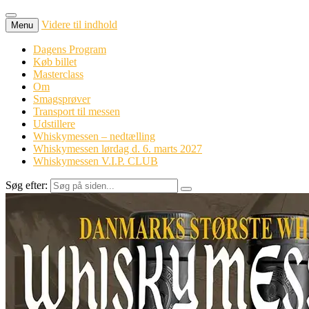
Videre til indhold
Menu
Dagens Program
Køb billet
Masterclass
Om
Smagsprøver
Transport til messen
Udstillere
Whiskymessen – nedtælling
Whiskymessen lørdag d. 6. marts 2027
Whiskymessen V.I.P. CLUB
Søg efter: