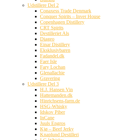
Udstillere Del 2
Conaxess Trade Denmark
Conquer Spirits – Inver House
Copenhagen Distillery
CRT Spirits
Destilleriet Als
Diageo
Einar Distillery
Eksklusivbaren
Fadandel.dk
Faer Isle
Fary Lochan
Glenallachie
Gravering
Udstillere Del 3
H.J. Hansen Vin
Hattemanden.dk
Hinrichsens-farm.de
HSG-Whisky
Idskov Piber
InCane
Juuls Engros
Kjø – Beef Jerky
Knaplund Destilleri