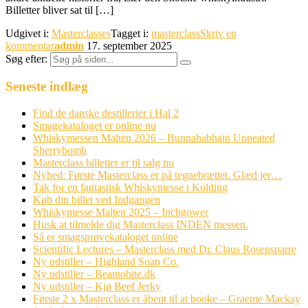
Billetter bliver sat til […]
Udgivet i:
Masterclasses
Tagget i:
masterclass
Skriv en
kommentar
admin
17. september 2025
Søg efter:
Seneste indlæg
Find de danske destillerier i Hal 2
Smagekataloget er online nu
Whiskymessen Malten 2026 – Bunnahabhain Unpeated
Sherrybomb
Masterclass billetter er til salg nu
Nyhed: Første Masterclass er på tegnebrættet. Glæd jer…
Tak for en fantastisk Whiskymesse i Kolding
Køb din billet ved Indgangen
Whiskymesse Malten 2025 – Inchgower
Husk at tilmelde dig Masterclass INDEN messen.
Så er smagsprøvekataloget online
Scientific Lectures – Masterclass med Dr. Claus Rosensparre
Ny udstiller – Highland Soap Co.
Ny udstiller – Beantobite.dk
Ny udstiller – Kjø Beef Jerky
Første 2 x Masterclass er åbent til at booke – Graeme Mackay