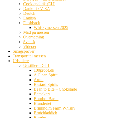
Cookiepolitik (EU)
Dankort / VISA
Deutch
English
Flashback
Whiskymessen 2025
Mad på messen
Overnatning
Svensk
Videoer
Smagsprøver
Transport til messen
Udstillere
Udstillere Del 1
100proof.dk
A Clean Spirit
Arran
Bastard Spirits
Bean to Bite – Chokolade
Bemakers
BourbonBaren
Branderiet
Brinkholm Farm Whisky
Bruichladdich
Bumbu