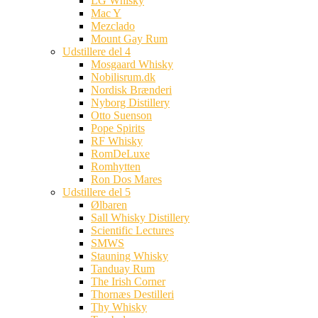
LG Whisky
Mac Y
Mezclado
Mount Gay Rum
Udstillere del 4
Mosgaard Whisky
Nobilisrum.dk
Nordisk Brænderi
Nyborg Distillery
Otto Suenson
Pope Spirits
RF Whisky
RomDeLuxe
Romhytten
Ron Dos Mares
Udstillere del 5
Ølbaren
Sall Whisky Distillery
Scientific Lectures
SMWS
Stauning Whisky
Tanduay Rum
The Irish Corner
Thornæs Destilleri
Thy Whisky