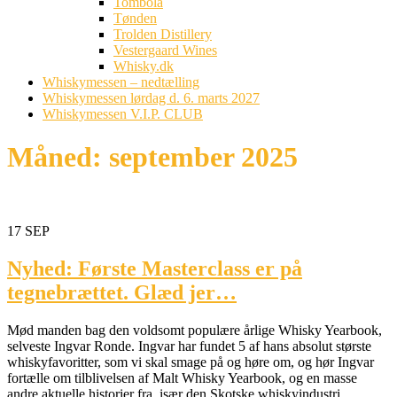
Tombola
Tønden
Trolden Distillery
Vestergaard Wines
Whisky.dk
Whiskymessen – nedtælling
Whiskymessen lørdag d. 6. marts 2027
Whiskymessen V.I.P. CLUB
Måned:
september 2025
17
SEP
Nyhed: Første Masterclass er på
tegnebrættet. Glæd jer…
Mød manden bag den voldsomt populære årlige Whisky Yearbook,
selveste Ingvar Ronde. Ingvar har fundet 5 af hans absolut største
whiskyfavoritter, som vi skal smage på og høre om, og hør Ingvar
fortælle om tilblivelsen af Malt Whisky Yearbook, og en masse
andre aktuelle historier fra, især den Skotske whiskyindustri.