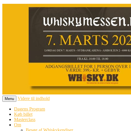
Videre til indhold
Menu
Dagens Program
Køb billet
Masterclass
Om
Besøg af Whiskykendiser