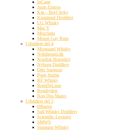
InCane
Juuls Engros
Kjø – Beef Jerky
Knaplund Destilleri
LG Whisky
Mac Y
Mezclado
Mount Gay Rum
Udstillere del 4
Mosgaard Whisky
Nobilisrum.dk
Nordisk Brænderi
Nyborg Distillery
Otto Suenson
Pope Spirits
RF Whisky
RomDeLuxe
Romhytten
Ron Dos Mares
Udstillere del 5
Ølbaren
Sall Whisky Distillery
Scientific Lectures
SMWS
Stauning Whisky