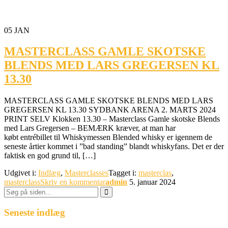
05
JAN
MASTERCLASS GAMLE SKOTSKE
BLENDS MED LARS GREGERSEN KL
13.30
MASTERCLASS GAMLE SKOTSKE BLENDS MED LARS
GREGERSEN KL 13.30 SYDBANK ARENA 2. MARTS 2024
PRINT SELV Klokken 13.30 – Masterclass Gamle skotske Blends
med Lars Gregersen – BEMÆRK kræver, at man har
købt entrébillet til Whiskymessen Blended whisky er igennem de
seneste årtier kommet i ”bad standing” blandt whiskyfans. Det er der
faktisk en god grund til, […]
Udgivet i:
Indlæg
,
Masterclasses
Tagget i:
masterclas
,
masterclass
Skriv en kommentar
admin
5. januar 2024
Søg
efter:
Seneste indlæg