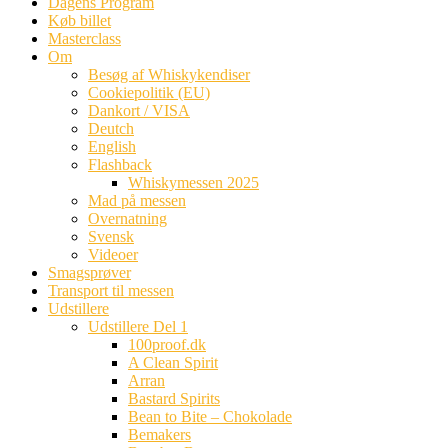
indhold
Dagens Program
Køb billet
Masterclass
Om
Besøg af Whiskykendiser
Cookiepolitik (EU)
Dankort / VISA
Deutch
English
Flashback
Whiskymessen 2025
Mad på messen
Overnatning
Svensk
Videoer
Smagsprøver
Transport til messen
Udstillere
Udstillere Del 1
100proof.dk
A Clean Spirit
Arran
Bastard Spirits
Bean to Bite – Chokolade
Bemakers