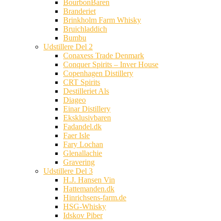
BourbonBaren
Branderiet
Brinkholm Farm Whisky
Bruichladdich
Bumbu
Udstillere Del 2
Conaxess Trade Denmark
Conquer Spirits – Inver House
Copenhagen Distillery
CRT Spirits
Destilleriet Als
Diageo
Einar Distillery
Eksklusivbaren
Fadandel.dk
Faer Isle
Fary Lochan
Glenallachie
Gravering
Udstillere Del 3
H.J. Hansen Vin
Hattemanden.dk
Hinrichsens-farm.de
HSG-Whisky
Idskov Piber