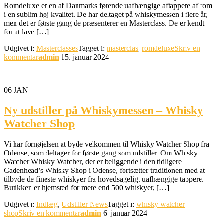
Romdeluxe er en af Danmarks førende uafhængige aftappere af rom
i en sublim høj kvalitet. De har deltaget på whiskymessen i flere år,
men det er første gang de præsenterer en Masterclass. De er kendt
for at lave […]
Udgivet i:
Masterclasses
Tagget i:
masterclas
,
romdeluxe
Skriv en
kommentar
admin
15. januar 2024
06
JAN
Ny udstiller på Whiskymessen – Whisky
Watcher Shop
Vi har fornøjelsen at byde velkommen til Whisky Watcher Shop fra
Odense, som deltager for første gang som udstiller. Om Whisky
Watcher Whisky Watcher, der er beliggende i den tidligere
Cadenhead’s Whisky Shop i Odense, fortsætter traditionen med at
tilbyde de fineste whiskyer fra hovedsageligt uafhængige tappere.
Butikken er hjemsted for mere end 500 whiskyer, […]
Udgivet i:
Indlæg
,
Udstiller News
Tagget i:
whisky watcher
shop
Skriv en kommentar
admin
6. januar 2024