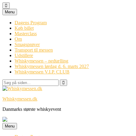
Videre
Menu
til
indhold
Dagens Program
Køb billet
Masterclass
Om
Smagsprøver
Transport til messen
Udstillere
Whiskymessen – nedtælling
Whiskymessen lørdag d. 6. marts 2027
Whiskymessen V.I.P. CLUB
Søg
efter:
Whiskymessen.dk
Danmarks største whiskyevent
Videre
Menu
til