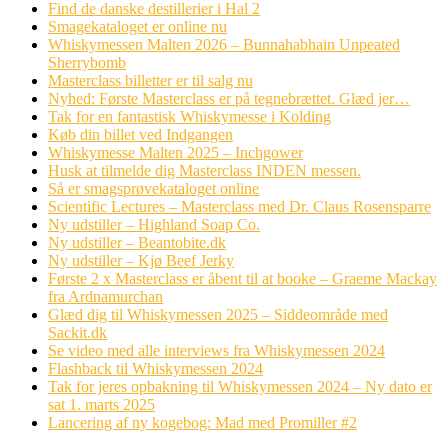
Find de danske destillerier i Hal 2
Smagekataloget er online nu
Whiskymessen Malten 2026 – Bunnahabhain Unpeated
Sherrybomb
Masterclass billetter er til salg nu
Nyhed: Første Masterclass er på tegnebrættet. Glæd jer…
Tak for en fantastisk Whiskymesse i Kolding
Køb din billet ved Indgangen
Whiskymesse Malten 2025 – Inchgower
Husk at tilmelde dig Masterclass INDEN messen.
Så er smagsprøvekataloget online
Scientific Lectures – Masterclass med Dr. Claus Rosensparre
Ny udstiller – Highland Soap Co.
Ny udstiller – Beantobite.dk
Ny udstiller – Kjø Beef Jerky
Første 2 x Masterclass er åbent til at booke – Graeme Mackay
fra Ardnamurchan
Glæd dig til Whiskymessen 2025 – Siddeområde med
Sackit.dk
Se video med alle interviews fra Whiskymessen 2024
Flashback til Whiskymessen 2024
Tak for jeres opbakning til Whiskymessen 2024 – Ny dato er
sat 1. marts 2025
Lancering af ny kogebog: Mad med Promiller #2