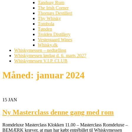
Tanduay Rum
The Irish Corner
Thornæs Destilleri
Thy Whisky
Tombola
Tønden
Trolden Distillery
Vestergaard Wines
Whisky.dk
Whiskymessen – nedtælling
Whiskymessen lørdag d. 6. marts 2027
Whiskymessen V.I.P. CLUB
Måned:
januar 2024
15
JAN
Ny Masterclass denne gang med rom
Romdeluxe Masterclass Klokken 11.00 – Masterclass Romdeluxe –
BEMÆRK kræver, at man har købt entrébillet til Whiskymessen