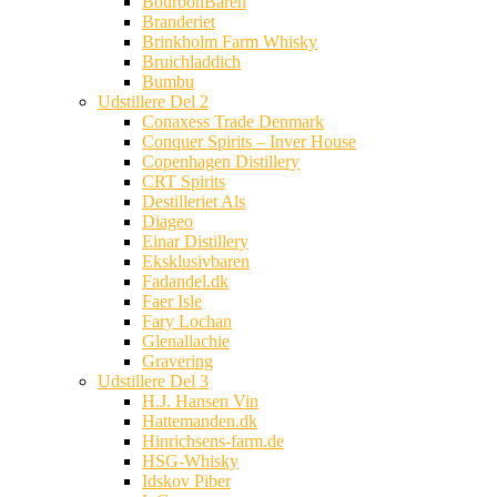
BourbonBaren
Branderiet
Brinkholm Farm Whisky
Bruichladdich
Bumbu
Udstillere Del 2
Conaxess Trade Denmark
Conquer Spirits – Inver House
Copenhagen Distillery
CRT Spirits
Destilleriet Als
Diageo
Einar Distillery
Eksklusivbaren
Fadandel.dk
Faer Isle
Fary Lochan
Glenallachie
Gravering
Udstillere Del 3
H.J. Hansen Vin
Hattemanden.dk
Hinrichsens-farm.de
HSG-Whisky
Idskov Piber