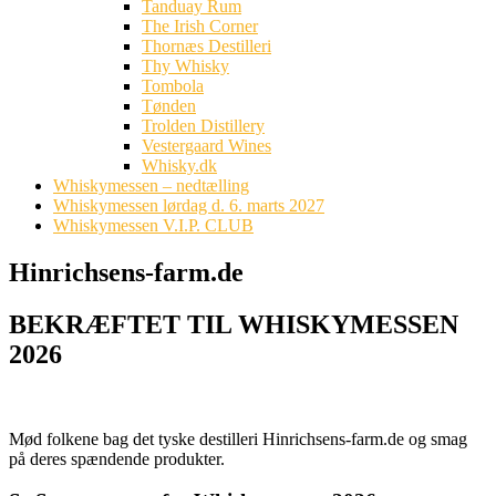
Tanduay Rum
The Irish Corner
Thornæs Destilleri
Thy Whisky
Tombola
Tønden
Trolden Distillery
Vestergaard Wines
Whisky.dk
Whiskymessen – nedtælling
Whiskymessen lørdag d. 6. marts 2027
Whiskymessen V.I.P. CLUB
Hinrichsens-farm.de
BEKRÆFTET TIL WHISKYMESSEN
2026
Mød folkene bag det tyske destilleri Hinrichsens-farm.de og smag
på deres spændende produkter.