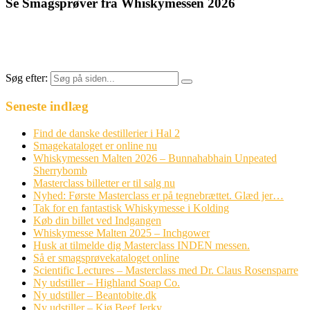
Se Smagsprøver fra Whiskymessen 2026
Søg efter:
Seneste indlæg
Find de danske destillerier i Hal 2
Smagekataloget er online nu
Whiskymessen Malten 2026 – Bunnahabhain Unpeated
Sherrybomb
Masterclass billetter er til salg nu
Nyhed: Første Masterclass er på tegnebrættet. Glæd jer…
Tak for en fantastisk Whiskymesse i Kolding
Køb din billet ved Indgangen
Whiskymesse Malten 2025 – Inchgower
Husk at tilmelde dig Masterclass INDEN messen.
Så er smagsprøvekataloget online
Scientific Lectures – Masterclass med Dr. Claus Rosensparre
Ny udstiller – Highland Soap Co.
Ny udstiller – Beantobite.dk
Ny udstiller – Kjø Beef Jerky