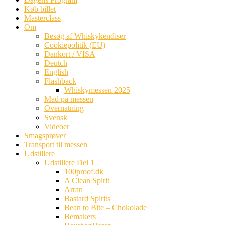
Køb billet
Masterclass
Om
Besøg af Whiskykendiser
Cookiepolitik (EU)
Dankort / VISA
Deutch
English
Flashback
Whiskymessen 2025
Mad på messen
Overnatning
Svensk
Videoer
Smagsprøver
Transport til messen
Udstillere
Udstillere Del 1
100proof.dk
A Clean Spirit
Arran
Bastard Spirits
Bean to Bite – Chokolade
Bemakers