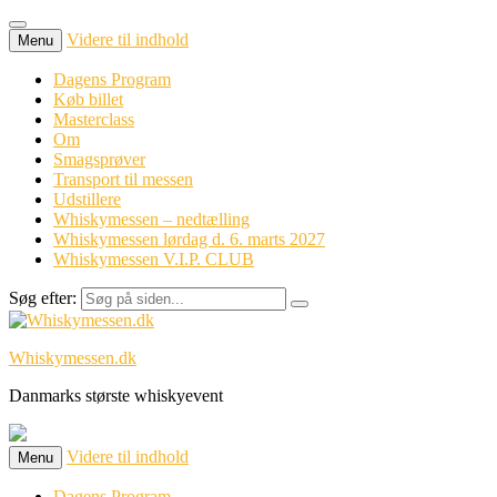
Videre til indhold
Menu
Dagens Program
Køb billet
Masterclass
Om
Smagsprøver
Transport til messen
Udstillere
Whiskymessen – nedtælling
Whiskymessen lørdag d. 6. marts 2027
Whiskymessen V.I.P. CLUB
Søg efter:
Whiskymessen.dk
Danmarks største whiskyevent
Videre til indhold
Menu
Dagens Program