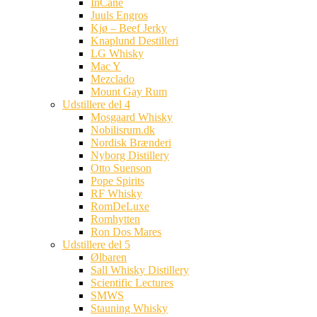
InCane
Juuls Engros
Kjø – Beef Jerky
Knaplund Destilleri
LG Whisky
Mac Y
Mezclado
Mount Gay Rum
Udstillere del 4
Mosgaard Whisky
Nobilisrum.dk
Nordisk Brænderi
Nyborg Distillery
Otto Suenson
Pope Spirits
RF Whisky
RomDeLuxe
Romhytten
Ron Dos Mares
Udstillere del 5
Ølbaren
Sall Whisky Distillery
Scientific Lectures
SMWS
Stauning Whisky