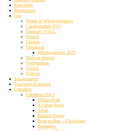
Køb billet
Masterclass
Om
Besøg af Whiskykendiser
Cookiepolitik (EU)
Dankort / VISA
Deutch
English
Flashback
Whiskymessen 2025
Mad på messen
Overnatning
Svensk
Videoer
Smagsprøver
Transport til messen
Udstillere
Udstillere Del 1
100proof.dk
A Clean Spirit
Arran
Bastard Spirits
Bean to Bite – Chokolade
Bemakers