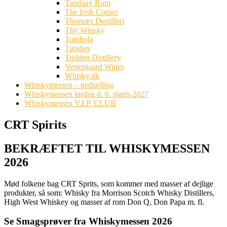
Tanduay Rum
The Irish Corner
Thornæs Destilleri
Thy Whisky
Tombola
Tønden
Trolden Distillery
Vestergaard Wines
Whisky.dk
Whiskymessen – nedtælling
Whiskymessen lørdag d. 6. marts 2027
Whiskymessen V.I.P. CLUB
CRT Spirits
BEKRÆFTET TIL WHISKYMESSEN
2026
Mød folkene bag CRT Sprits, som kommer med masser af dejlige
produkter, så som: Whisky fra Morrison Scotch Whisky Distillers,
High West Whiskey og masser af rom Don Q, Don Papa m. fl.
Se Smagsprøver fra Whiskymessen 2026