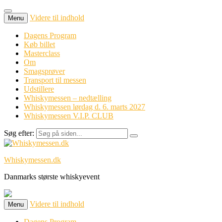
Videre til indhold
Menu
Dagens Program
Køb billet
Masterclass
Om
Smagsprøver
Transport til messen
Udstillere
Whiskymessen – nedtælling
Whiskymessen lørdag d. 6. marts 2027
Whiskymessen V.I.P. CLUB
Søg efter:
Whiskymessen.dk
Danmarks største whiskyevent
Videre til indhold
Menu
Dagens Program