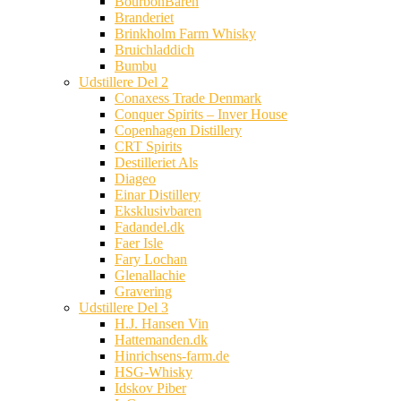
BourbonBaren
Branderiet
Brinkholm Farm Whisky
Bruichladdich
Bumbu
Udstillere Del 2
Conaxess Trade Denmark
Conquer Spirits – Inver House
Copenhagen Distillery
CRT Spirits
Destilleriet Als
Diageo
Einar Distillery
Eksklusivbaren
Fadandel.dk
Faer Isle
Fary Lochan
Glenallachie
Gravering
Udstillere Del 3
H.J. Hansen Vin
Hattemanden.dk
Hinrichsens-farm.de
HSG-Whisky
Idskov Piber