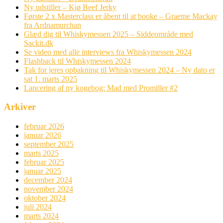
Ny udstiller – Kjø Beef Jerky
Første 2 x Masterclass er åbent til at booke – Graeme Mackay
fra Ardnamurchan
Glæd dig til Whiskymessen 2025 – Siddeområde med
Sackit.dk
Se video med alle interviews fra Whiskymessen 2024
Flashback til Whiskymessen 2024
Tak for jeres opbakning til Whiskymessen 2024 – Ny dato er
sat 1. marts 2025
Lancering af ny kogebog: Mad med Promiller #2
Arkiver
februar 2026
januar 2026
september 2025
marts 2025
februar 2025
januar 2025
december 2024
november 2024
oktober 2024
juli 2024
marts 2024