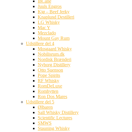
InCane
Juuls Engros
Kjø – Beef Jerky
Knaplund Destilleri
LG Whisky
Mac Y
Mezclado
Mount Gay Rum
Udstillere del 4
Mosgaard Whisky
Nobilisrum.dk
Nordisk Brænderi
Nyborg Distillery
Otto Suenson
Pope Spirits
RF Whisky
RomDeLuxe
Romhytten
Ron Dos Mares
Udstillere del 5
Ølbaren
Sall Whisky Distillery
Scientific Lectures
SMWS
Stauning Whisky