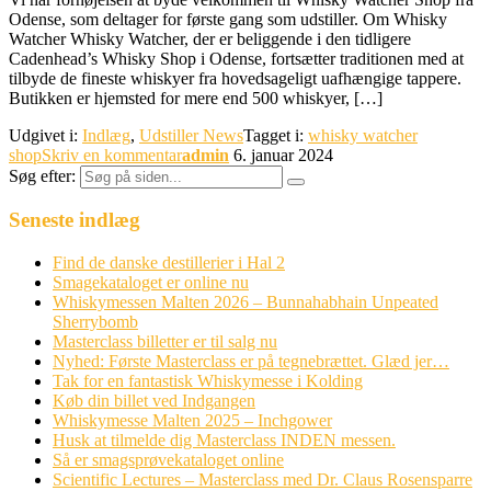
Odense, som deltager for første gang som udstiller. Om Whisky
Watcher Whisky Watcher, der er beliggende i den tidligere
Cadenhead’s Whisky Shop i Odense, fortsætter traditionen med at
tilbyde de fineste whiskyer fra hovedsageligt uafhængige tappere.
Butikken er hjemsted for mere end 500 whiskyer, […]
Udgivet i:
Indlæg
,
Udstiller News
Tagget i:
whisky watcher
shop
Skriv en kommentar
admin
6. januar 2024
Søg efter:
Seneste indlæg
Find de danske destillerier i Hal 2
Smagekataloget er online nu
Whiskymessen Malten 2026 – Bunnahabhain Unpeated
Sherrybomb
Masterclass billetter er til salg nu
Nyhed: Første Masterclass er på tegnebrættet. Glæd jer…
Tak for en fantastisk Whiskymesse i Kolding
Køb din billet ved Indgangen
Whiskymesse Malten 2025 – Inchgower
Husk at tilmelde dig Masterclass INDEN messen.
Så er smagsprøvekataloget online
Scientific Lectures – Masterclass med Dr. Claus Rosensparre