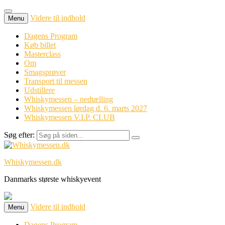
Videre til indhold
Menu
Dagens Program
Køb billet
Masterclass
Om
Smagsprøver
Transport til messen
Udstillere
Whiskymessen – nedtælling
Whiskymessen lørdag d. 6. marts 2027
Whiskymessen V.I.P. CLUB
Søg efter:
Whiskymessen.dk
Danmarks største whiskyevent
Videre til indhold
Menu
Dagens Program