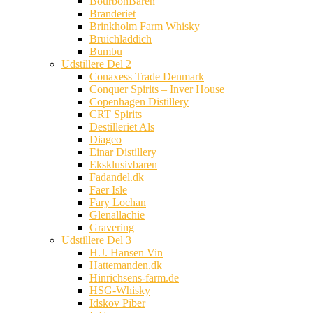
BourbonBaren
Branderiet
Brinkholm Farm Whisky
Bruichladdich
Bumbu
Udstillere Del 2
Conaxess Trade Denmark
Conquer Spirits – Inver House
Copenhagen Distillery
CRT Spirits
Destilleriet Als
Diageo
Einar Distillery
Eksklusivbaren
Fadandel.dk
Faer Isle
Fary Lochan
Glenallachie
Gravering
Udstillere Del 3
H.J. Hansen Vin
Hattemanden.dk
Hinrichsens-farm.de
HSG-Whisky
Idskov Piber