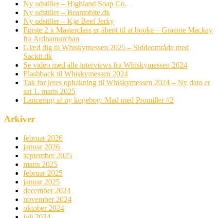
Ny udstiller – Highland Soap Co.
Ny udstiller – Beantobite.dk
Ny udstiller – Kjø Beef Jerky
Første 2 x Masterclass er åbent til at booke – Graeme Mackay
fra Ardnamurchan
Glæd dig til Whiskymessen 2025 – Siddeområde med
Sackit.dk
Se video med alle interviews fra Whiskymessen 2024
Flashback til Whiskymessen 2024
Tak for jeres opbakning til Whiskymessen 2024 – Ny dato er
sat 1. marts 2025
Lancering af ny kogebog: Mad med Promiller #2
Arkiver
februar 2026
januar 2026
september 2025
marts 2025
februar 2025
januar 2025
december 2024
november 2024
oktober 2024
juli 2024