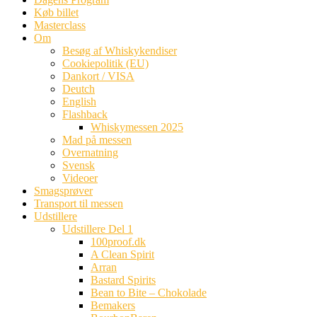
Køb billet
Masterclass
Om
Besøg af Whiskykendiser
Cookiepolitik (EU)
Dankort / VISA
Deutch
English
Flashback
Whiskymessen 2025
Mad på messen
Overnatning
Svensk
Videoer
Smagsprøver
Transport til messen
Udstillere
Udstillere Del 1
100proof.dk
A Clean Spirit
Arran
Bastard Spirits
Bean to Bite – Chokolade
Bemakers