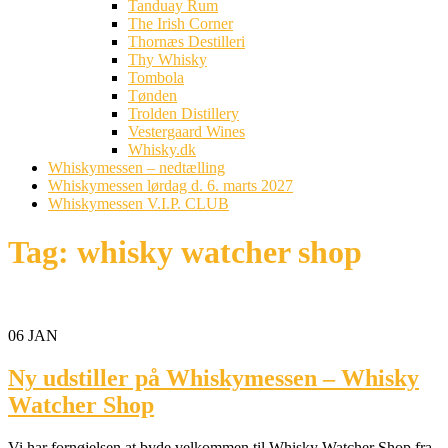
Tanduay Rum
The Irish Corner
Thornæs Destilleri
Thy Whisky
Tombola
Tønden
Trolden Distillery
Vestergaard Wines
Whisky.dk
Whiskymessen – nedtælling
Whiskymessen lørdag d. 6. marts 2027
Whiskymessen V.I.P. CLUB
Tag:
whisky watcher shop
06
JAN
Ny udstiller på Whiskymessen – Whisky
Watcher Shop
Vi har fornøjelsen at byde velkommen til Whisky Watcher Shop fra