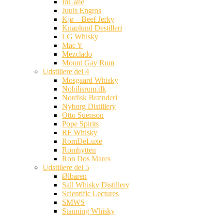
InCane
Juuls Engros
Kjø – Beef Jerky
Knaplund Destilleri
LG Whisky
Mac Y
Mezclado
Mount Gay Rum
Udstillere del 4
Mosgaard Whisky
Nobilisrum.dk
Nordisk Brænderi
Nyborg Distillery
Otto Suenson
Pope Spirits
RF Whisky
RomDeLuxe
Romhytten
Ron Dos Mares
Udstillere del 5
Ølbaren
Sall Whisky Distillery
Scientific Lectures
SMWS
Stauning Whisky