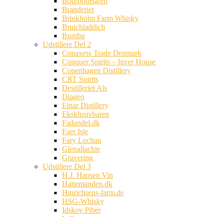
BourbonBaren
Branderiet
Brinkholm Farm Whisky
Bruichladdich
Bumbu
Udstillere Del 2
Conaxess Trade Denmark
Conquer Spirits – Inver House
Copenhagen Distillery
CRT Spirits
Destilleriet Als
Diageo
Einar Distillery
Eksklusivbaren
Fadandel.dk
Faer Isle
Fary Lochan
Glenallachie
Gravering
Udstillere Del 3
H.J. Hansen Vin
Hattemanden.dk
Hinrichsens-farm.de
HSG-Whisky
Idskov Piber