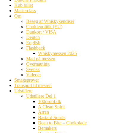
Køb billet
Masterclass
Om
Besøg af Whiskykendiser
Cookiepolitik (EU)
Dankort / VISA
Deutch
English
Flashback
Whiskymessen 2025
Mad på messen
Overnatning
Svensk
Videoer
Smagsprøver
Transport til messen
Udstillere
Udstillere Del 1
100proof.dk
A Clean Spirit
Arran
Bastard Spirits
Bean to Bite – Chokolade
Bemakers