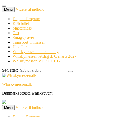
Videre til indhold
Menu
Dagens Program
Køb billet
Masterclass
Om
Smagsprøver
Transport til messen
Udstillere
Whiskymessen – nedtælling
Whiskymessen lørdag d. 6. marts 2027
Whiskymessen V.I.P. CLUB
Søg efter:
Whiskymessen.dk
Danmarks største whiskyevent
Videre til indhold
Menu
Dagens Program