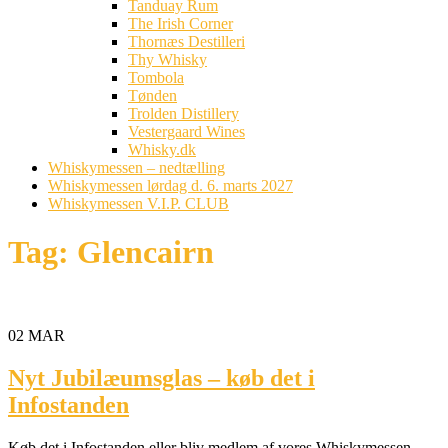
Tanduay Rum
The Irish Corner
Thornæs Destilleri
Thy Whisky
Tombola
Tønden
Trolden Distillery
Vestergaard Wines
Whisky.dk
Whiskymessen – nedtælling
Whiskymessen lørdag d. 6. marts 2027
Whiskymessen V.I.P. CLUB
Tag:
Glencairn
02
MAR
Nyt Jubilæumsglas – køb det i
Infostanden
Køb det i Infostanden eller bliv medlem af vores Whiskymessen