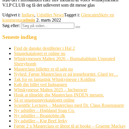
V.I.P CLUB og få det udleveret som dit messe glas
Udgivet i:
Indlæg
,
Udstiller News
Tagget i:
Glencairn
Skriv en
kommentar
admin
2. marts 2022
Søg efter:
Seneste indlæg
Find de danske destillerier i Hal 2
Smagekataloget er online nu
Whiskymessen Malten 2026 – Bunnahabhain Unpeated
Sherrybomb
Masterclass billetter er til salg nu
Nyhed: Første Masterclass er på tegnebrættet. Glæd jer…
Tak for en fantastisk Whiskymesse i Kolding
Køb din billet ved Indgangen
Whiskymesse Malten 2025 – Inchgower
Husk at tilmelde dig Masterclass INDEN messen.
Så er smagsprøvekataloget online
Scientific Lectures – Masterclass med Dr. Claus Rosensparre
Ny udstiller – Highland Soap Co.
Ny udstiller – Beantobite.dk
Ny udstiller – Kjø Beef Jerky
Første 2 x Masterclass er åbent til at booke – Graeme Mackay