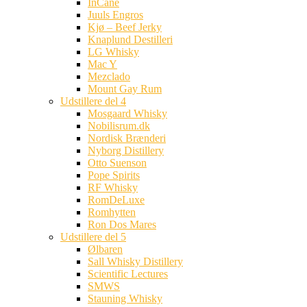
InCane
Juuls Engros
Kjø – Beef Jerky
Knaplund Destilleri
LG Whisky
Mac Y
Mezclado
Mount Gay Rum
Udstillere del 4
Mosgaard Whisky
Nobilisrum.dk
Nordisk Brænderi
Nyborg Distillery
Otto Suenson
Pope Spirits
RF Whisky
RomDeLuxe
Romhytten
Ron Dos Mares
Udstillere del 5
Ølbaren
Sall Whisky Distillery
Scientific Lectures
SMWS
Stauning Whisky