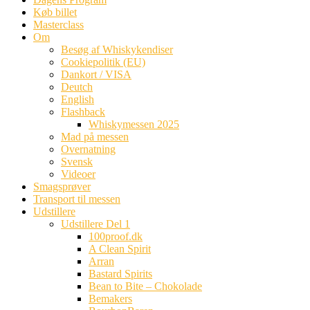
Køb billet
Masterclass
Om
Besøg af Whiskykendiser
Cookiepolitik (EU)
Dankort / VISA
Deutch
English
Flashback
Whiskymessen 2025
Mad på messen
Overnatning
Svensk
Videoer
Smagsprøver
Transport til messen
Udstillere
Udstillere Del 1
100proof.dk
A Clean Spirit
Arran
Bastard Spirits
Bean to Bite – Chokolade
Bemakers