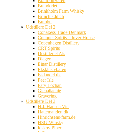
BourbonBaren
Branderiet
Brinkholm Farm Whisky
Bruichladdich
Bumbu
Udstillere Del 2
Conaxess Trade Denmark
Conquer Spirits – Inver House
Copenhagen Distillery
CRT Spirits
Destilleriet Als
Diageo
Einar Distillery
Eksklusivbaren
Fadandel.dk
Faer Isle
Fary Lochan
Glenallachie
Gravering
Udstillere Del 3
H.J. Hansen Vin
Hattemanden.dk
Hinrichsens-farm.de
HSG-Whisky
Idskov Piber