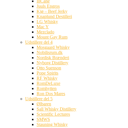
InCane
Juuls Engros
Kjø – Beef Jerky
Knaplund Destilleri
LG Whisky
Mac Y
Mezclado
Mount Gay Rum
Udstillere del 4
Mosgaard Whisky
Nobilisrum.dk
Nordisk Brænderi
Nyborg Distillery
Otto Suenson
Pope Spirits
RF Whisky
RomDeLuxe
Romhytten
Ron Dos Mares
Udstillere del 5
Ølbaren
Sall Whisky Distillery
Scientific Lectures
SMWS
Stauning Whisky