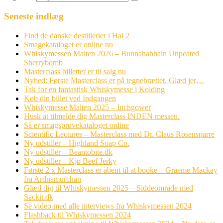
Seneste indlæg
Find de danske destillerier i Hal 2
Smagekataloget er online nu
Whiskymessen Malten 2026 – Bunnahabhain Unpeated
Sherrybomb
Masterclass billetter er til salg nu
Nyhed: Første Masterclass er på tegnebrættet. Glæd jer…
Tak for en fantastisk Whiskymesse i Kolding
Køb din billet ved Indgangen
Whiskymesse Malten 2025 – Inchgower
Husk at tilmelde dig Masterclass INDEN messen.
Så er smagsprøvekataloget online
Scientific Lectures – Masterclass med Dr. Claus Rosensparre
Ny udstiller – Highland Soap Co.
Ny udstiller – Beantobite.dk
Ny udstiller – Kjø Beef Jerky
Første 2 x Masterclass er åbent til at booke – Graeme Mackay
fra Ardnamurchan
Glæd dig til Whiskymessen 2025 – Siddeområde med
Sackit.dk
Se video med alle interviews fra Whiskymessen 2024
Flashback til Whiskymessen 2024