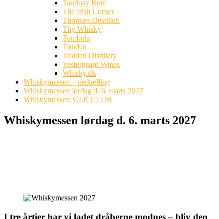
Tanduay Rum
The Irish Corner
Thornæs Destilleri
Thy Whisky
Tombola
Tønden
Trolden Distillery
Vestergaard Wines
Whisky.dk
Whiskymessen – nedtælling
Whiskymessen lørdag d. 6. marts 2027
Whiskymessen V.I.P. CLUB
Whiskymessen lørdag d. 6. marts 2027
I tre årtier har vi ladet dråberne modnes – bliv den