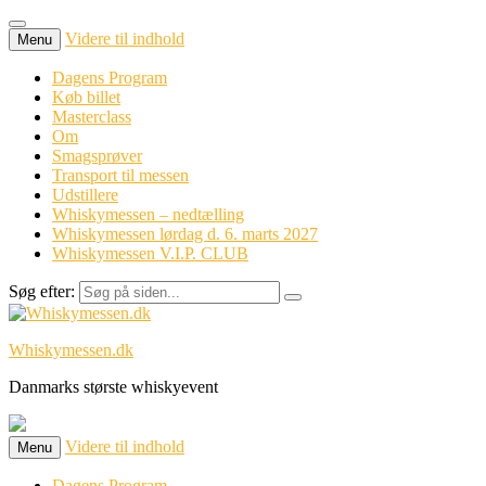
Videre til indhold
Menu
Dagens Program
Køb billet
Masterclass
Om
Smagsprøver
Transport til messen
Udstillere
Whiskymessen – nedtælling
Whiskymessen lørdag d. 6. marts 2027
Whiskymessen V.I.P. CLUB
Søg efter:
Whiskymessen.dk
Danmarks største whiskyevent
Videre til indhold
Menu
Dagens Program