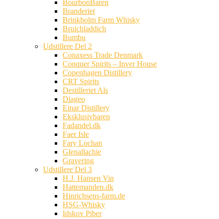
BourbonBaren
Branderiet
Brinkholm Farm Whisky
Bruichladdich
Bumbu
Udstillere Del 2
Conaxess Trade Denmark
Conquer Spirits – Inver House
Copenhagen Distillery
CRT Spirits
Destilleriet Als
Diageo
Einar Distillery
Eksklusivbaren
Fadandel.dk
Faer Isle
Fary Lochan
Glenallachie
Gravering
Udstillere Del 3
H.J. Hansen Vin
Hattemanden.dk
Hinrichsens-farm.de
HSG-Whisky
Idskov Piber