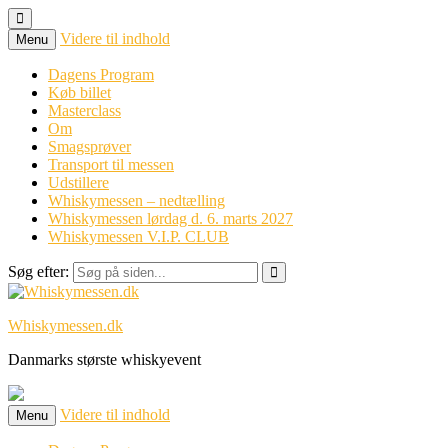
Videre til indhold
Menu
Dagens Program
Køb billet
Masterclass
Om
Smagsprøver
Transport til messen
Udstillere
Whiskymessen – nedtælling
Whiskymessen lørdag d. 6. marts 2027
Whiskymessen V.I.P. CLUB
Søg efter:
Whiskymessen.dk
Danmarks største whiskyevent
Videre til indhold
Menu