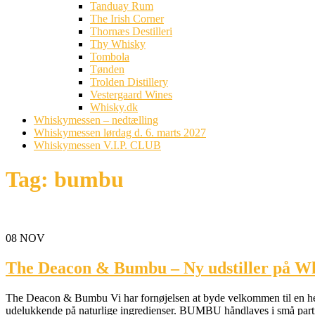
Tanduay Rum
The Irish Corner
Thornæs Destilleri
Thy Whisky
Tombola
Tønden
Trolden Distillery
Vestergaard Wines
Whisky.dk
Whiskymessen – nedtælling
Whiskymessen lørdag d. 6. marts 2027
Whiskymessen V.I.P. CLUB
Tag:
bumbu
08
NOV
The Deacon & Bumbu – Ny udstiller på W
The Deacon & Bumbu Vi har fornøjelsen at byde velkommen til en h
udelukkende på naturlige ingredienser. BUMBU håndlaves i små partier 