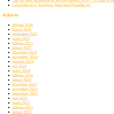
Tak for jeres opbakning til Whiskymessen 2024 – Ny dato er sa
Lancering af ny kogebog: Mad med Promiller #2
Arkiver
februar 2026
januar 2026
september 2025
marts 2025
februar 2025
januar 2025
december 2024
november 2024
oktober 2024
juli 2024
marts 2024
februar 2024
januar 2024
december 2023
november 2023
september 2023
juni 2023
marts 2023
februar 2023
januar 2023