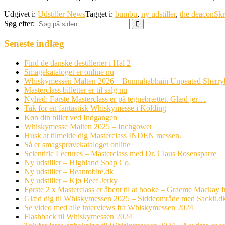
Udgivet i:
Udstiller News
Tagget i:
bumbu
,
ny udstiller
,
the deacon
Skr
Søg efter:
Seneste indlæg
Find de danske destillerier i Hal 2
Smagekataloget er online nu
Whiskymessen Malten 2026 – Bunnahabhain Unpeated Sherr
Masterclass billetter er til salg nu
Nyhed: Første Masterclass er på tegnebrættet. Glæd jer…
Tak for en fantastisk Whiskymesse i Kolding
Køb din billet ved Indgangen
Whiskymesse Malten 2025 – Inchgower
Husk at tilmelde dig Masterclass INDEN messen.
Så er smagsprøvekataloget online
Scientific Lectures – Masterclass med Dr. Claus Rosensparre
Ny udstiller – Highland Soap Co.
Ny udstiller – Beantobite.dk
Ny udstiller – Kjø Beef Jerky
Første 2 x Masterclass er åbent til at booke – Graeme Mackay
Glæd dig til Whiskymessen 2025 – Siddeområde med Sackit.d
Se video med alle interviews fra Whiskymessen 2024
Flashback til Whiskymessen 2024