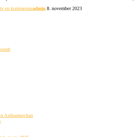
iv en kommentar
admin
8. november 2023
ybomb
 fra Ardnamurchan
k