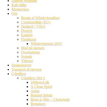
Dagens Program
Køb billet
Masterclass
Om
Besøg af Whiskykendiser
Cookiepolitik (EU)
Dankort / VISA
Deutch
English
Flashback
Whiskymessen 2025
Mad på messen
Overnatning
Svensk
Videoer
Smagsprøver
Transport til messen
Udstillere
Udstillere Del 1
100proof.dk
A Clean Spirit
Arran
Bastard Spirits
Bean to Bite – Chokolade
Bemakers