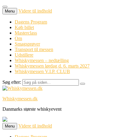
Videre til indhold
Menu
Dagens Program
Køb billet
Masterclass
Om
Smagsprøver
Transport til messen
Udstillere
Whiskymessen – nedtælling
Whiskymessen lørdag d. 6. marts 2027
Whiskymessen V.I.P. CLUB
Søg efter:
Whiskymessen.dk
Danmarks største whiskyevent
Videre til indhold
Menu
Dagens Program