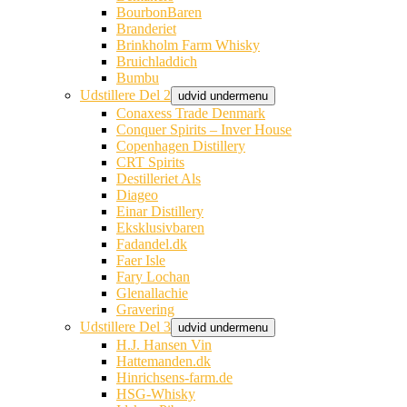
BourbonBaren
Branderiet
Brinkholm Farm Whisky
Bruichladdich
Bumbu
Udstillere Del 2
udvid undermenu
Conaxess Trade Denmark
Conquer Spirits – Inver House
Copenhagen Distillery
CRT Spirits
Destilleriet Als
Diageo
Einar Distillery
Eksklusivbaren
Fadandel.dk
Faer Isle
Fary Lochan
Glenallachie
Gravering
Udstillere Del 3
udvid undermenu
H.J. Hansen Vin
Hattemanden.dk
Hinrichsens-farm.de
HSG-Whisky