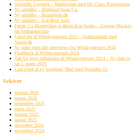
Scientific Lectures – Masterclass med Dr. Claus Rosensparre
Ny udstiller – Highland Soap Co.
Ny udstiller – Beantobite.dk
Ny udstiller – Kjø Beef Jerky
Første 2 x Masterclass er åbent til at booke – Graeme Mackay
fra Ardnamurchan
Glæd dig til Whiskymessen 2025 – Siddeområde med
Sackit.dk
Se video med alle interviews fra Whiskymessen 2024
Flashback til Whiskymessen 2024
Tak for jeres opbakning til Whiskymessen 2024 – Ny dato er
sat 1. marts 2025
Lancering af ny kogebog: Mad med Promiller #2
Arkiver
februar 2026
januar 2026
september 2025
marts 2025
februar 2025
januar 2025
december 2024
november 2024