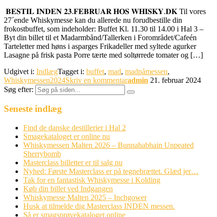
𝐁𝐄𝐒𝐓𝐈𝐋 𝐈𝐍𝐃𝐄𝐍 𝟐𝟑.𝐅𝐄𝐁𝐑𝐔𝐀𝐑 𝐇𝐎𝐒 𝐖𝐇𝐈𝐒𝐊𝐘.𝐃𝐊 Til vores
27´ende Whiskymesse kan du allerede nu forudbestille din
frokostbuffet, som indeholder: Buffet Kl. 11.30 til 14.00 i Hal 3 –
Byt din billet til et Madarmbånd/Tallerken i Forområdet/Cafeén
Tarteletter med høns i asparges Frikadeller med syltede agurker
Lasagne på frisk pasta Porre tærte med soltørrede tomater og […]
Udgivet i:
Indlæg
Tagget i:
buffet
,
mad
,
madpåmessen
,
Whiskymessen2024
Skriv en kommentar
admin
21. februar 2024
Søg efter:
Seneste indlæg
Find de danske destillerier i Hal 2
Smagekataloget er online nu
Whiskymessen Malten 2026 – Bunnahabhain Unpeated
Sherrybomb
Masterclass billetter er til salg nu
Nyhed: Første Masterclass er på tegnebrættet. Glæd jer…
Tak for en fantastisk Whiskymesse i Kolding
Køb din billet ved Indgangen
Whiskymesse Malten 2025 – Inchgower
Husk at tilmelde dig Masterclass INDEN messen.
Så er smagsprøvekataloget online