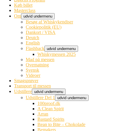
Køb billet
Masterclass
Om
udvid undermenu
Besøg af Whiskykendiser
Cookiepolitik (EU)
Dankort / VISA
Deutch
English
Flashback
udvid undermenu
Whiskymessen 2025
Mad på messen
Overnatning
Svensk
Videoer
Smagsprøver
Transport til messen
Udstillere
udvid undermenu
Udstillere Del 1
udvid undermenu
100proof.dk
A Clean Spirit
Arran
Bastard Spirits
Bean to Bite – Chokolade
Bemakers