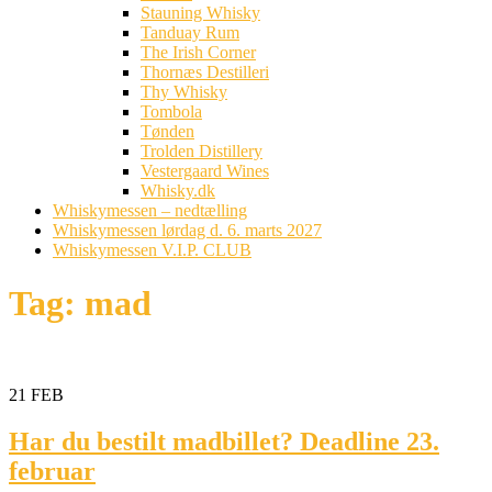
Stauning Whisky
Tanduay Rum
The Irish Corner
Thornæs Destilleri
Thy Whisky
Tombola
Tønden
Trolden Distillery
Vestergaard Wines
Whisky.dk
Whiskymessen – nedtælling
Whiskymessen lørdag d. 6. marts 2027
Whiskymessen V.I.P. CLUB
Tag:
mad
21
FEB
Har du bestilt madbillet? Deadline 23.
februar