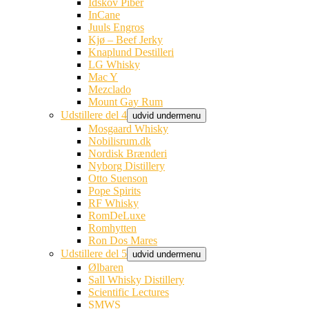
Idskov Piber
InCane
Juuls Engros
Kjø – Beef Jerky
Knaplund Destilleri
LG Whisky
Mac Y
Mezclado
Mount Gay Rum
Udstillere del 4
udvid undermenu
Mosgaard Whisky
Nobilisrum.dk
Nordisk Brænderi
Nyborg Distillery
Otto Suenson
Pope Spirits
RF Whisky
RomDeLuxe
Romhytten
Ron Dos Mares
Udstillere del 5
udvid undermenu
Ølbaren
Sall Whisky Distillery
Scientific Lectures
SMWS